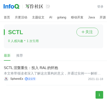

登录
首页
月更活动
主题征文
AI
golang
移动开发
Java
开源
SCTL
关注

·
0 人感兴趣
1 次引用
最新
推荐
SCTL 涅槃重生：投入 RAL 的怀抱
本文将带领读者深入了解这次重构的意义，并通过实例一一解析新
的 RAL 语句，感受 ShardingSphere 让用户体验更加美好的追求态
SphereEx
2021-11-18
度。
1