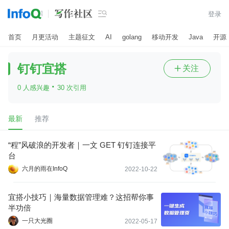

登录
首页
月更活动
主题征文
AI
golang
移动开发
Java
开源
钉钉宜搭
关注

·
0 人感兴趣
30 次引用
最新
推荐
“程”风破浪的开发者｜一文 GET 钉钉连接平
台
六月的雨在InfoQ
2022-10-22
宜搭小技巧｜海量数据管理难？这招帮你事
半功倍
一只大光圈
2022-05-17