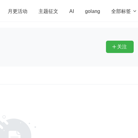
全部标签

月更活动
主题征文
AI
golang
penHarmony
算法
学习方法
Web3.0
高
程序员
运维
深度思考
低代码
redis
关注
