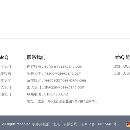
nfoQ
联系我们
InfoQ
关于我们
内容投稿：editors@geekbang.com
北京 · QC
我要投稿
业务合作：hezuo@geekbang.com
上海 · AI
合作伙伴
反馈投诉：feedback@geekbang.com
加入我们
加入我们：zhaopin@geekbang.com
关注我们
联系电话：010-64738142
地址：北京市朝阳区望京北路9号2幢7层A701
 Ltd. All rights reserved. 极客邦控股（北京）有限公司 |
京 ICP 备 16027448 号 - 5