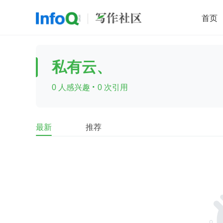
首页
移动开发
Java
开源
架构
O
私有云、
前端
AI
大数据
团队管理
·
0 人感兴趣
0 次引用
查看更多

最新
推荐