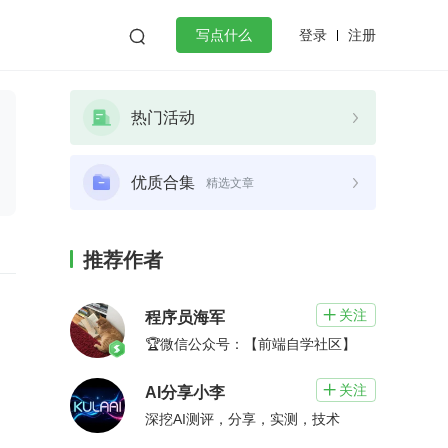
登录
注册

写点什么
效工作
数据库
Python
音视频
热门活动
golang
微服务架构
flutter
优质合集
精选文章
推荐作者
关注

程序员海军
🏆微信公众号：【前端自学社区】
关注

AI分享小李
深挖AI测评，分享，实测，技术