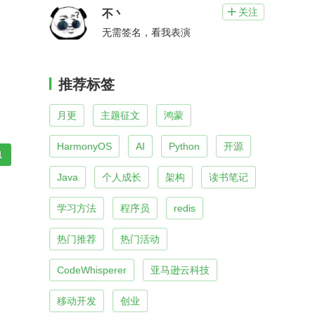
关注

不丶
无需签名，看我表演
推荐标签
月更
主题征文
鸿蒙
HarmonyOS
AI
Python
开源
1
Java
个人成长
架构
读书笔记
学习方法
程序员
redis
热门推荐
热门活动
CodeWhisperer
亚马逊云科技
移动开发
创业