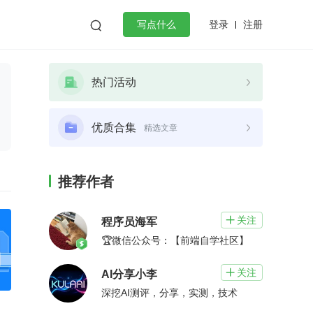
登录
注册

写点什么
效工作
数据库
Python
音视频
热门活动
golang
微服务架构
flutter
优质合集
精选文章
推荐作者
关注

程序员海军
🏆微信公众号：【前端自学社区】
关注

AI分享小李
深挖AI测评，分享，实测，技术