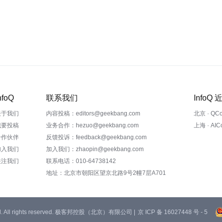
nfoQ
联系我们
InfoQ
关于我们
内容投稿：editors@geekbang.com
北京 · QC
我要投稿
业务合作：hezuo@geekbang.com
上海 · AI
合作伙伴
反馈投诉：feedback@geekbang.com
加入我们
加入我们：zhaopin@geekbang.com
关注我们
联系电话：010-64738142
地址：北京市朝阳区望京北路9号2幢7层A701
 Ltd. All rights reserved. 极客邦控股（北京）有限公司 |
京 ICP 备 16027448 号 - 5