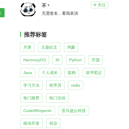
关注

不丶
1
无需签名，看我表演
推荐标签
月更
主题征文
鸿蒙
HarmonyOS
AI
Python
开源
Java
个人成长
架构
读书笔记
学习方法
程序员
redis
热门推荐
热门活动
CodeWhisperer
亚马逊云科技
移动开发
创业