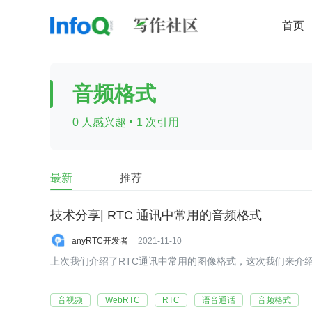
首页
移动开发
Java
开源
架构
O
音频格式
前端
AI
大数据
团队管理
·
0 人感兴趣
1 次引用
查看更多

最新
推荐
技术分享| RTC 通讯中常用的音频格式
anyRTC开发者
2021-11-10
上次我们介绍了RTC通讯中常用的图像格式，这次我们来介绍
音视频
WebRTC
RTC
语音通话
音频格式