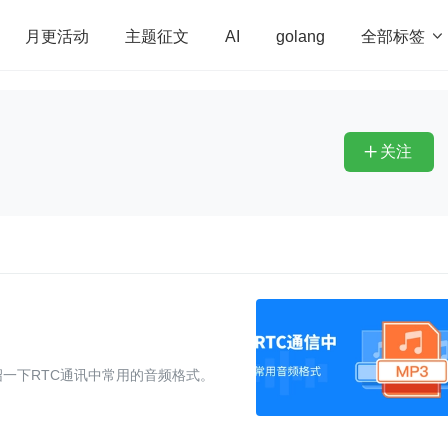
全部标签

月更活动
主题征文
AI
golang
penHarmony
算法
学习方法
Web3.0
高
程序员
运维
深度思考
低代码
redis
关注

一下RTC通讯中常用的音频格式。