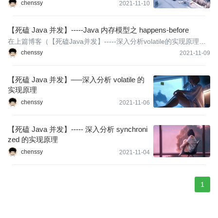
chenssy
2021-11-10
【死磕 Java 并发】-----Java 内存模型之 happens-before
在上篇博客（【死磕Java并发】-----深入分析volatile的实现原理）L
Z提到过由于存在线程本地内存和主内存的原因，再加上重排序，会
chenssy
2021-11-09
导致多线程环境下存在可见性的问题。那么我们正确使用同步、锁
的情况下，线程A修改了变量a何时对线程B可见？
【死磕 Java 并发】—–深入分析 volatile 的
实现原理
chenssy
2021-11-06
【死磕 Java 并发】----- 深入分析 synchroni
zed 的实现原理
chenssy
2021-11-04
1