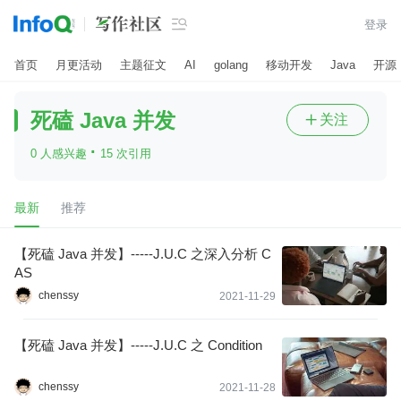

登录
首页
月更活动
主题征文
AI
golang
移动开发
Java
开源
死磕 Java 并发
关注

·
0 人感兴趣
15 次引用
最新
推荐
【死磕 Java 并发】-----J.U.C 之深入分析 C
AS
chenssy
2021-11-29
【死磕 Java 并发】-----J.U.C 之 Condition
chenssy
2021-11-28