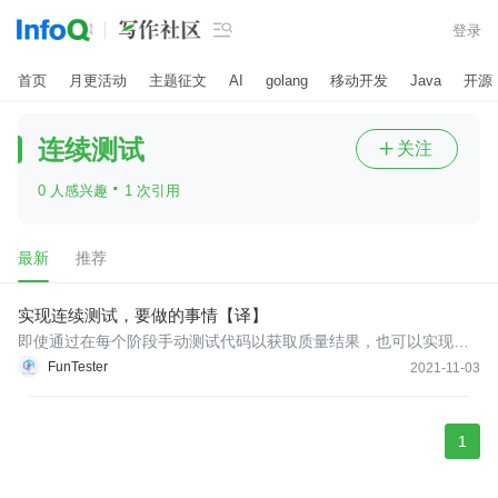

登录
首页
月更活动
主题征文
AI
golang
移动开发
Java
开源
连续测试
关注

·
0 人感兴趣
1 次引用
最新
推荐
实现连续测试，要做的事情【译】
即使通过在每个阶段手动测试代码以获取质量结果，也可以实现连
续测试。尽管如此，测试自动化可以加快错误检测的速度以及作为
FunTester
2021-11-03
过程一部分的其他一切。在每个阶段更快的解决意味着更快的软件
发布。尽管从手动到自动化的转变不可能一蹴而就。但是，一旦实
施，从长
1