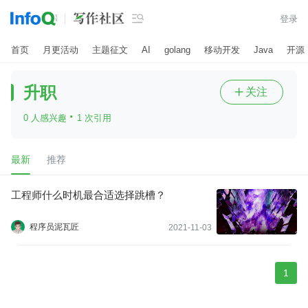

登录
首页
月更活动
主题征文
AI
golang
移动开发
Java
开源
升职
关注

·
0 人感兴趣
1 次引用
最新
推荐
工程师什么时机最合适选择跳槽？
程序员泥瓦匠
2021-11-03
1