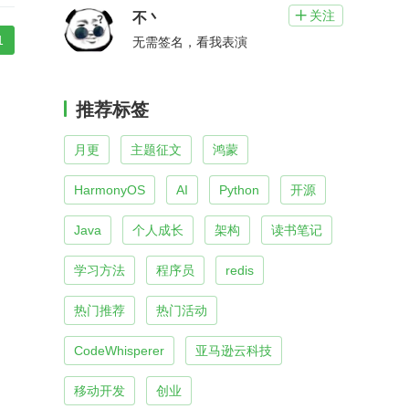
关注

不丶
1
无需签名，看我表演
推荐标签
月更
主题征文
鸿蒙
HarmonyOS
AI
Python
开源
Java
个人成长
架构
读书笔记
学习方法
程序员
redis
热门推荐
热门活动
CodeWhisperer
亚马逊云科技
移动开发
创业