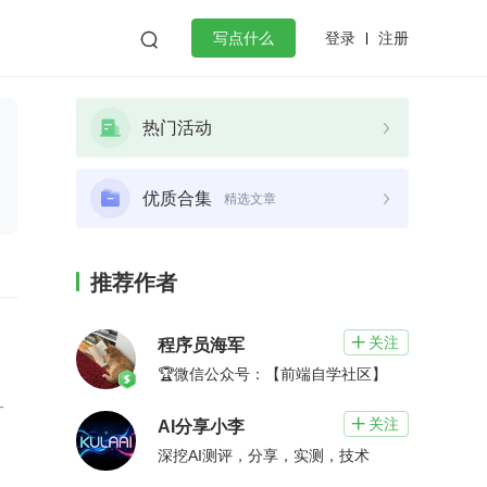
登录
注册

写点什么
效工作
数据库
Python
音视频
热门活动
golang
微服务架构
flutter
优质合集
精选文章
推荐作者
关注

程序员海军
🏆微信公众号：【前端自学社区】
一
关注

AI分享小李
深挖AI测评，分享，实测，技术