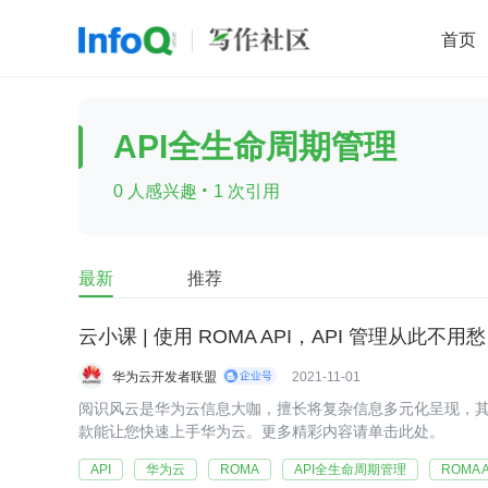
首页
移动开发
Java
开源
架构
O
API全生命周期管理
前端
AI
大数据
团队管理
·
0 人感兴趣
1 次引用
查看更多

最新
推荐
云小课 | 使用 ROMA API，API 管理从此不用
华为云开发者联盟
2021-11-01
阅识风云是华为云信息大咖，擅长将复杂信息多元化呈现，其出
款能让您快速上手华为云。更多精彩内容请单击此处。
API
华为云
ROMA
API全生命周期管理
ROMA A