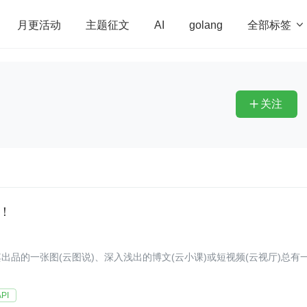
全部标签

月更活动
主题征文
AI
golang
penHarmony
算法
学习方法
Web3.0
高
程序员
运维
深度思考
低代码
redis
关注

愁！
品的一张图(云图说)、深入浅出的博文(云小课)或短视频(云视厅)总有
PI