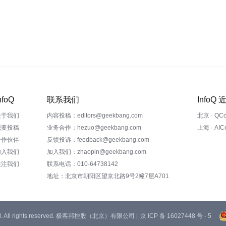
nfoQ
联系我们
InfoQ
关于我们
内容投稿：editors@geekbang.com
北京 · QC
我要投稿
业务合作：hezuo@geekbang.com
上海 · AI
合作伙伴
反馈投诉：feedback@geekbang.com
加入我们
加入我们：zhaopin@geekbang.com
关注我们
联系电话：010-64738142
地址：北京市朝阳区望京北路9号2幢7层A701
 Ltd. All rights reserved. 极客邦控股（北京）有限公司 |
京 ICP 备 16027448 号 - 5