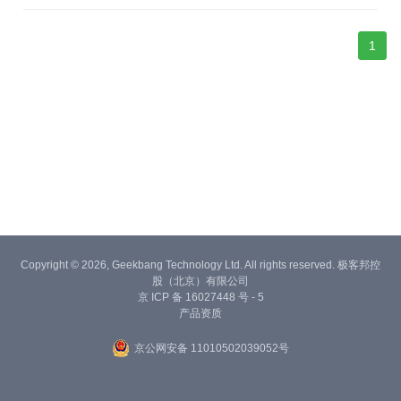
人，但我们组里，就我需求写得最慢，bug写得最多，我弟常问
我：“哥，别的同事加班都没你多你绩效一定不错吧？”
1
Copyright © 2026, Geekbang Technology Ltd. All rights reserved. 极客邦控
股（北京）有限公司
京 ICP 备 16027448 号 - 5
产品资质
京公网安备 11010502039052号