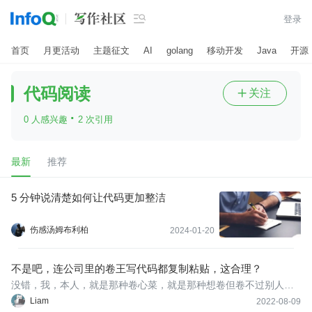

登录
首页
月更活动
主题征文
AI
golang
移动开发
Java
开源
代码阅读
关注

·
0 人感兴趣
2 次引用
最新
推荐
5 分钟说清楚如何让代码更加整洁
伤感汤姆布利柏
2024-01-20
不是吧，连公司里的卷王写代码都复制粘贴，这合理？
没错，我，本人，就是那种卷心菜，就是那种想卷但卷不过别人
的， 我每天吭哧吭哧写代码，写到办公区里空荡荡地只剩下我一个
Liam
2022-08-09