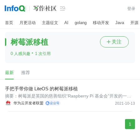

登录
首页
月更活动
主题征文
AI
golang
移动开发
Java
开源
树莓派移植
关注

·
0 人感兴趣
1 次引用
最新
推荐
手把手带你做 LiteOS 的树莓派移植
摘要：树莓派是英国的慈善组织“Raspberry Pi 基金会”开发的一款
基于arm的微型电脑主板。本文介绍基于LiteOS的树莓派移植过
华为云开发者联盟
2021-10-13
程。
1