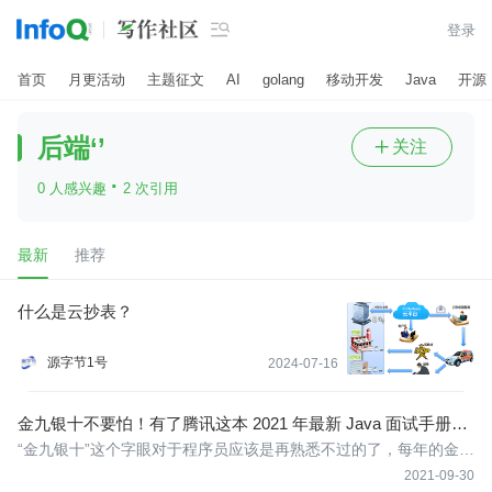

登录
首页
月更活动
主题征文
AI
golang
移动开发
Java
开源
后端‘’
关注

·
0 人感兴趣
2 次引用
最新
推荐
什么是云抄表？
源字节1号
2024-07-16
金九银十不要怕！有了腾讯这本 2021 年最新 Java 面试手册，
offer 手到擒来！
“金九银十”这个字眼对于程序员应该是再熟悉不过的了，每年的金九
银十都会有很多程序员找工作、跳槽等一系列的安排。说实话，面
2021-09-30