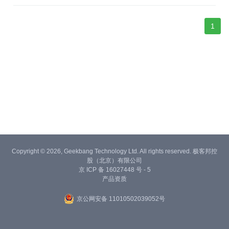
试中7分靠能力，3分靠技能；在刚开始的时候介绍项目都是技能中
的重中之重，它也是可以决定一次面试的成败的，那么在面试的时
候你
1
Copyright © 2026, Geekbang Technology Ltd. All rights reserved. 极客邦控
股（北京）有限公司
京 ICP 备 16027448 号 - 5
产品资质
京公网安备 11010502039052号