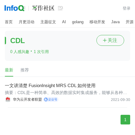

登录
首页
月更活动
主题征文
AI
golang
移动开发
Java
开源
CDL
关注

·
0 人感兴趣
1 次引用
最新
推荐
一文讲清楚 FusionInsight MRS CDL 如何使用
​​摘要：CDL是一种简单、高效的数据实时集成服务，能够从各种OL
TP数据库中抓取Data Change事件，然后推送至Kafka中，最后由Si
华为云开发者联盟
2021-09-30
nk Connector消费Topic中的数据并导入到大数据生态软件应用中，
从而实现数据的实时入湖。
1