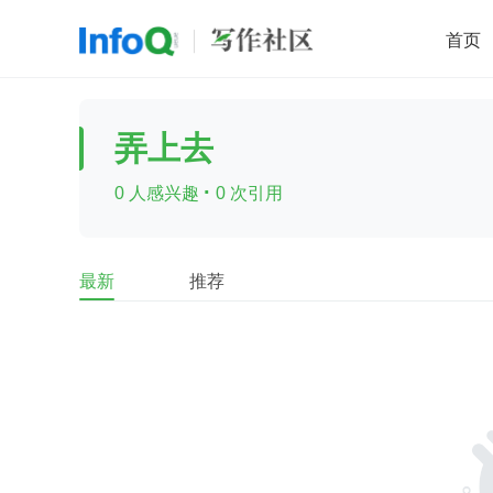
首页
移动开发
Java
开源
架构
O
弄上去
前端
AI
大数据
团队管理
·
0 人感兴趣
0 次引用
查看更多

最新
推荐