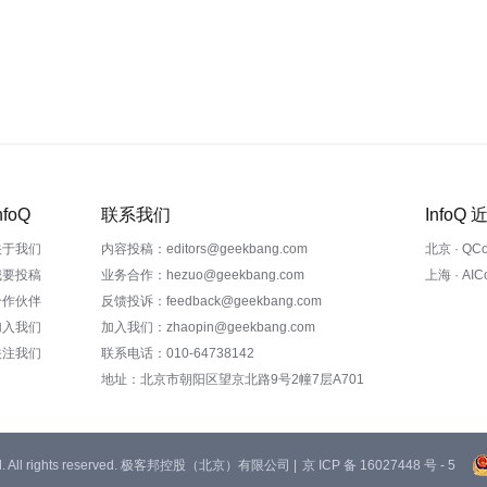
nfoQ
联系我们
InfoQ
关于我们
内容投稿：editors@geekbang.com
北京 · QC
我要投稿
业务合作：hezuo@geekbang.com
上海 · AI
合作伙伴
反馈投诉：feedback@geekbang.com
加入我们
加入我们：zhaopin@geekbang.com
关注我们
联系电话：010-64738142
地址：北京市朝阳区望京北路9号2幢7层A701
 Ltd. All rights reserved. 极客邦控股（北京）有限公司 |
京 ICP 备 16027448 号 - 5