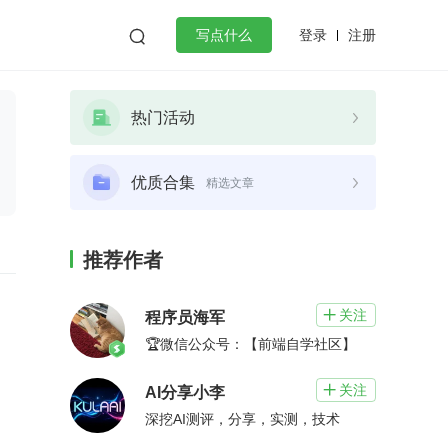
登录
注册

写点什么
效工作
数据库
Python
音视频
热门活动
golang
微服务架构
flutter
优质合集
精选文章
推荐作者
关注

程序员海军
🏆微信公众号：【前端自学社区】
关注

AI分享小李
深挖AI测评，分享，实测，技术