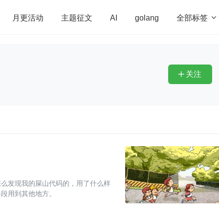
全部标签

月更活动
主题征文
AI
golang
penHarmony
算法
学习方法
Web3.0
高
程序员
运维
深度思考
低代码
redis
关注

怎么发现我的屎山代码的，用了什么样
手段用到其他地方。