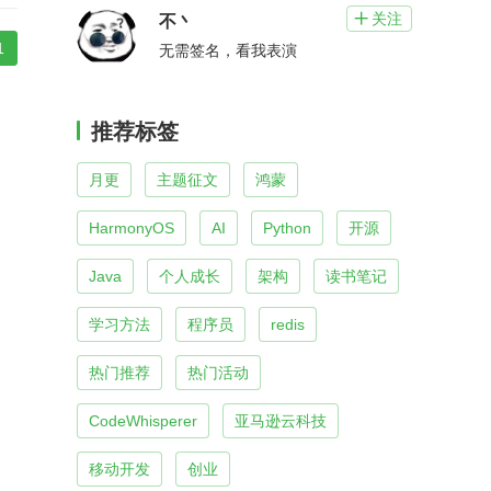
关注

不丶
1
无需签名，看我表演
推荐标签
月更
主题征文
鸿蒙
HarmonyOS
AI
Python
开源
Java
个人成长
架构
读书笔记
学习方法
程序员
redis
热门推荐
热门活动
CodeWhisperer
亚马逊云科技
移动开发
创业