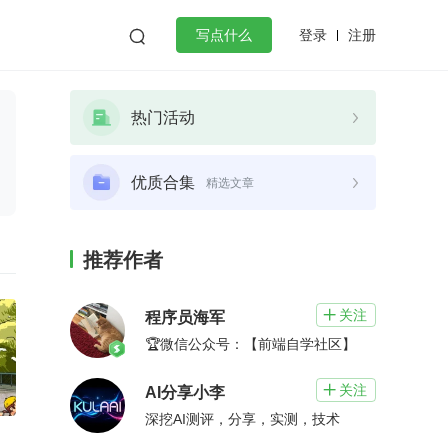
登录
注册

写点什么
效工作
数据库
Python
音视频
热门活动
golang
微服务架构
flutter
优质合集
精选文章
推荐作者
关注

程序员海军
🏆微信公众号：【前端自学社区】
关注

AI分享小李
深挖AI测评，分享，实测，技术