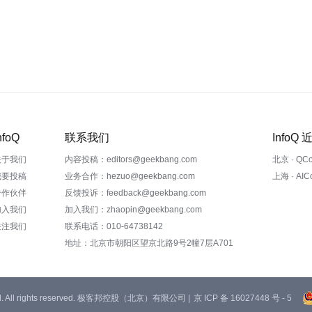
nfoQ
联系我们
InfoQ
关于我们
内容投稿：editors@geekbang.com
北京 · QC
我要投稿
业务合作：hezuo@geekbang.com
上海 · AI
合作伙伴
反馈投诉：feedback@geekbang.com
加入我们
加入我们：zhaopin@geekbang.com
关注我们
联系电话：010-64738142
地址：北京市朝阳区望京北路9号2幢7层A701
 Ltd. All rights reserved. 极客邦控股（北京）有限公司 |
京 ICP 备 16027448 号 - 5