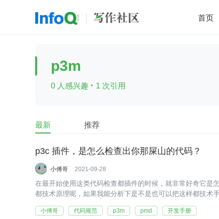
首页
移动开发
Java
开源
架构
O
p3m
前端
AI
大数据
团队管理
·
0 人感兴趣
1 次引用
查看更多

最新
推荐
p3c 插件，是怎么检查出你那屎山的代码？
小傅哥
2021-09-28
在最开始使用这类代码检查都插件的时候，就非常好奇它是
都技术原理呢，如果我能分析下是不是也可以把这样都技术
小傅哥
代码规范
p3m
pmd
开发手册