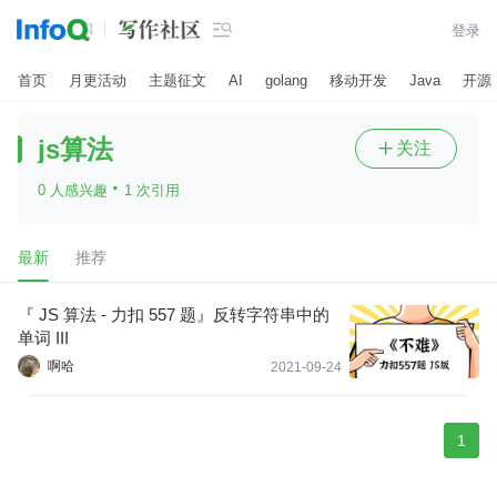

登录
首页
月更活动
主题征文
AI
golang
移动开发
Java
开源
js算法
关注

·
0 人感兴趣
1 次引用
最新
推荐
『 JS 算法 - 力扣 557 题』反转字符串中的
单词 III
啊哈
2021-09-24
1