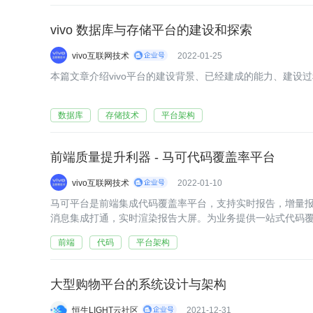
vivo 数据库与存储平台的建设和探索
vivo互联网技术
2022-01-25
本篇文章介绍vivo平台的建设背景、已经建成的能力、建设
数据库
存储技术
平台架构
前端质量提升利器 - 马可代码覆盖率平台
vivo互联网技术
2022-01-10
马可平台是前端集成代码覆盖率平台，支持实时报告，增量报告
消息集成打通，实时渲染报告大屏。为业务提供一站式代码
码覆盖率体验平台。
前端
代码
平台架构
大型购物平台的系统设计与架构
恒生LIGHT云社区
2021-12-31