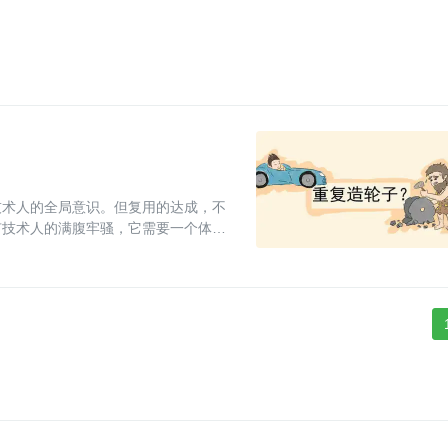
技术人的全局意识。但复用的达成，不
有技术人的满腹牢骚，它需要一个体系
不断完善的过程。