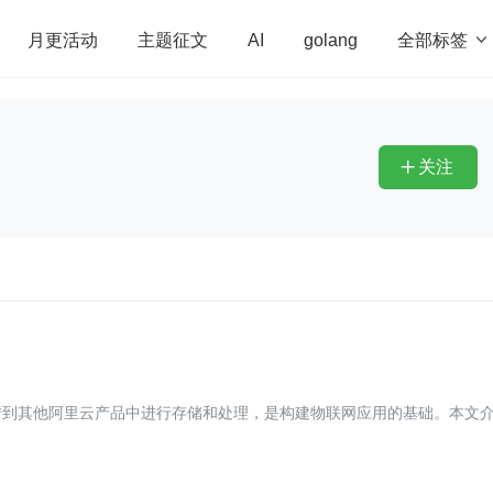
全部标签

月更活动
主题征文
AI
golang
penHarmony
算法
学习方法
Web3.0
高
程序员
运维
深度思考
低代码
redis
关注

转到其他阿里云产品中进行存储和处理，是构建物联网应用的基础。本文