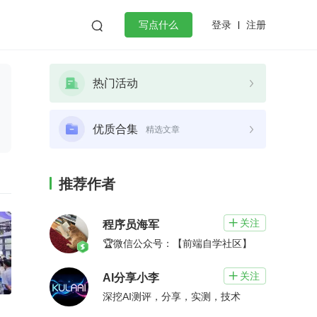
登录
注册

写点什么
效工作
数据库
Python
音视频
热门活动
golang
微服务架构
flutter
优质合集
精选文章
推荐作者
关注

程序员海军
🏆微信公众号：【前端自学社区】
关注

AI分享小李
深挖AI测评，分享，实测，技术