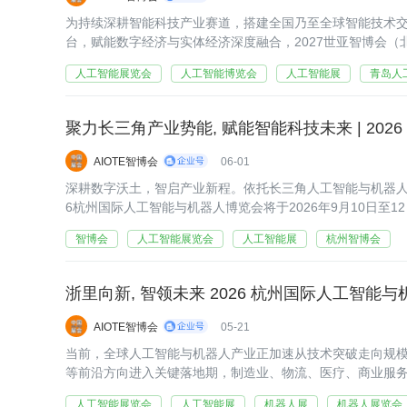
为持续深耕智能科技产业赛道，搭建全国乃至全球智能技术
台，赋能数字经济与实体经济深度融合，2027世亚智博会（
年3月再度落地北京，在中国国际展览中心（朝阳馆）盛大举
人工智能展览会
人工智能博览会
人工智能展
青岛人
聚力长三角产业势能, 赋能智能科技未来 | 202
AIOTE智博会
06-01
深耕数字沃土，智启产业新程。依托长三角人工智能与机器人
6杭州国际人工智能与机器人博览会将于2026年9月10日至
立足杭州数字经济先发优势，联动长三角三省一市产业资源
智博会
人工智能展览会
人工智能展
杭州智博会
浙里向新, 智领未来 2026 杭州国际人工智能与
AIOTE智博会
05-21
当前，全球人工智能与机器人产业正加速从技术突破走向规
等前沿方向进入关键落地期，制造业、物流、医疗、商业服
持续攀升。在此背景下，由浙江省人工智能学会、杭州市人
人工智能展览会
人工智能展
机器人展
机器人展览会