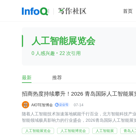
首页
移动开发
Java
开源
架构
O
人工智能展览会
前端
AI
大数据
团队管理
·
0 人感兴趣
22 次引用
查看更多

最新
推荐
招商热度持续攀升！2026 青岛国际人工智能
AIOTE智博会
07-14
随着人工智能技术加速落地赋能千行百业，北方智能科技产
智能领域极具影响力的行业盛会，2026青岛国际人工智能
准的产业定位、优质的平台资源和完善的展会服务，获得了
人工智能展览会
人工智能博览会
人工智能展
青岛人