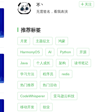
关注

不丶
无需签名，看我表演
推荐标签
月更
主题征文
鸿蒙
HarmonyOS
AI
Python
开源
Java
个人成长
架构
读书笔记
学习方法
程序员
redis
热门推荐
热门活动
CodeWhisperer
亚马逊云科技
移动开发
创业