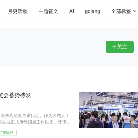
全部标签

月更活动
主题征文
AI
golang
penHarmony
算法
学习方法
Web3.0
高
程序员
运维
深度思考
低代码
redis
关注

展览会蓄势待发
业迎来高速发展窗口期。作为区域人工
展览会自正式启动招展工作以来，凭借精
全国人工智能相关
工智能展