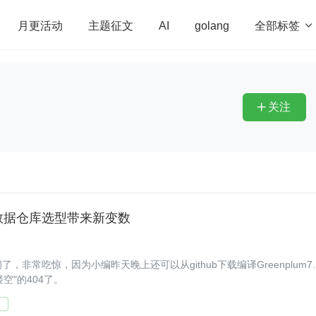
全部标签

月更活动
主题征文
AI
golang
penHarmony
算法
学习方法
Web3.0
高
程序员
运维
深度思考
低代码
redis
关注

源码，数据仓库选型带来新变数
，非常吃惊，因为小编昨天晚上还可以从github下载编译Greenplum7.
楼空"的404了。
问