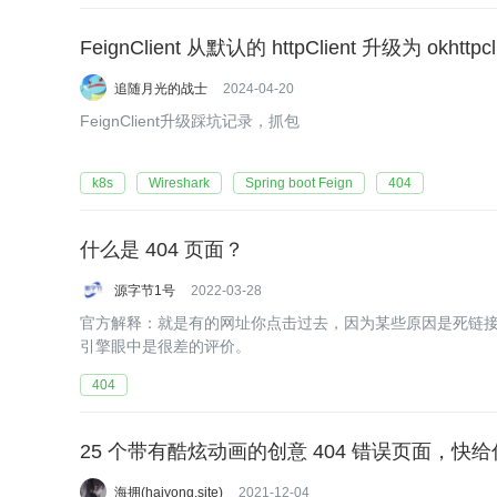
FeignClient 从默认的 httpClient 升级为 okhttp
追随月光的战士
2024-04-20
FeignClient升级踩坑记录，抓包
k8s
Wireshark
Spring boot Feign
404
什么是 404 页面？
源字节1号
2022-03-28
官方解释：就是有的网址你点击过去，因为某些原因是死链
引擎眼中是很差的评价。
404
25 个带有酷炫动画的创意 404 错误页面，
海拥(haiyong.site)
2021-12-04