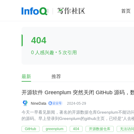
首页
移动开发
Java
开源
架构
O
404
前端
AI
大数据
团队管理
·
0 人感兴趣
5 次引用
查看更多

最新
推荐
开源软件 Greenplum 突然关闭 GitHub 
NineData
2024-05-29
今天一早看见新闻，著名的开源数据仓库Greenplum不能访问了
的源码。早上登录到Greenplum的github主页，已经是"人去
GitHub
greenplum
404
开源数据仓库
无法访