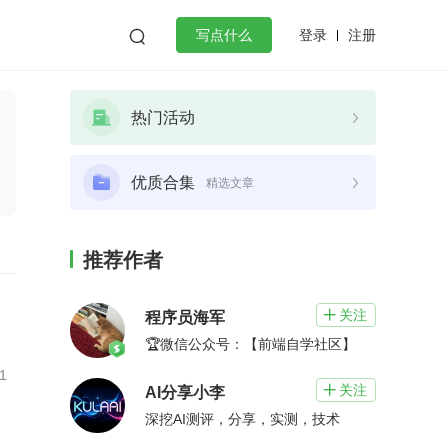
登录
注册

写点什么
效工作
数据库
Python
音视频
热门活动
golang
微服务架构
flutter
优质合集
精选文章
推荐作者
关注

程序员海军
🏆微信公众号：【前端自学社区】
1
关注

AI分享小李
深挖AI测评，分享，实测，技术