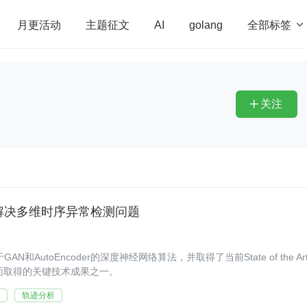
全部标签

月更活动
主题征文
AI
golang
penHarmony
算法
学习方法
Web3.0
高
程序员
运维
深度思考
低代码
redis
关注

 算法解决多维时序异常检测问题
N和AutoEncoder的深度神经网络算法，并取得了当前State of the Ar
层面取得的关键技术成果之一。
轨迹分析