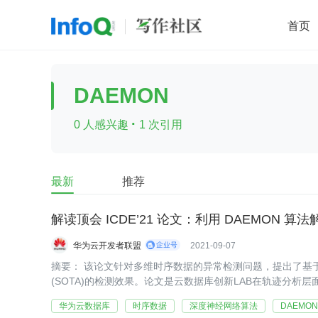
首页
移动开发
Java
开源
架构
O
DAEMON
前端
AI
大数据
团队管理
·
0 人感兴趣
1 次引用
查看更多

最新
推荐
解读顶会 ICDE’21 论文：利用 DAEMON
华为云开发者联盟
2021-09-07
​​​​​​摘要： 该论文针对多维时序数据的异常检测问题，提出了基于GA
(SOTA)的检测效果。论文是云数据库创新LAB在轨迹分析
华为云数据库
时序数据
深度神经网络算法
DAEMON