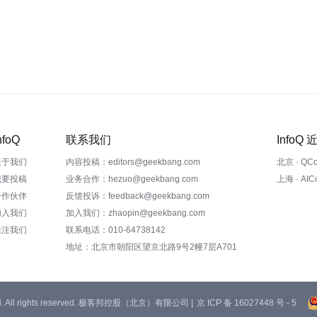
nfoQ
联系我们
InfoQ
关于我们
内容投稿：editors@geekbang.com
北京 · QC
我要投稿
业务合作：hezuo@geekbang.com
上海 · AI
合作伙伴
反馈投诉：feedback@geekbang.com
加入我们
加入我们：zhaopin@geekbang.com
关注我们
联系电话：010-64738142
地址：北京市朝阳区望京北路9号2幢7层A701
 Ltd. All rights reserved. 极客邦控股（北京）有限公司 |
京 ICP 备 16027448 号 - 5