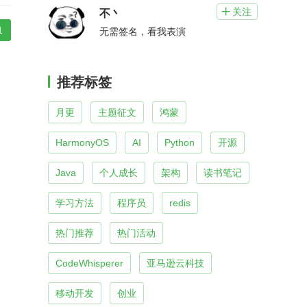
关注

不丶
1
无需签名，看我表演
推荐标签
月更
主题征文
鸿蒙
HarmonyOS
AI
Python
开源
Java
个人成长
架构
读书笔记
学习方法
程序员
redis
热门推荐
热门活动
CodeWhisperer
亚马逊云科技
移动开发
创业