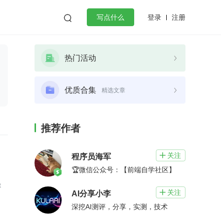
登录
注册

写点什么
效工作
数据库
Python
音视频
热门活动
golang
微服务架构
flutter
优质合集
精选文章
推荐作者
关注

程序员海军
🏆微信公众号：【前端自学社区】
t
关注

AI分享小李
深挖AI测评，分享，实测，技术