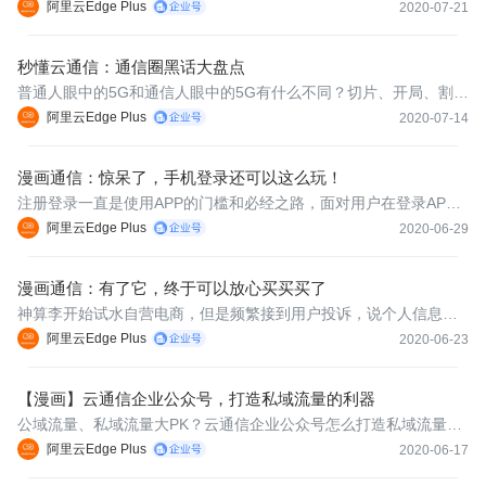
云通信平台。但是目前市场上云通信服务商众多，企业应该如何挑
阿里云Edge Plus
2020-07-21
选呢？
秒懂云通信：通信圈黑话大盘点
普通人眼中的5G和通信人眼中的5G有什么不同？切片、开局、割
接、外场、封网这些看似平常的词，在通信圈竟然是这种意思？
阿里云Edge Plus
2020-07-14
漫画通信：惊呆了，手机登录还可以这么玩！
注册登录一直是使用APP的门槛和必经之路，面对用户在登录AP
P、注册、观看H5等环节都需要反复登录的痛点，你的APP该怎么
阿里云Edge Plus
2020-06-29
提升用户体验呢？这里有青铜、白银、黄金、铂金几种段位供您选
择。
漫画通信：有了它，终于可以放心买买买了
神算李开始试水自营电商，但是频繁接到用户投诉，说个人信息遭
受泄露！神算李十分疑惑：客户信息究竟在哪个环节泄露的？怎么
阿里云Edge Plus
2020-06-23
能保障客户信息安全呢？且看阿里云通信隐私面单锦囊妙计如何为
他答疑解惑。
【漫画】云通信企业公众号，打造私域流量的利器
公域流量、私域流量大PK？云通信企业公众号怎么打造私域流量？
全在这张漫画里了
阿里云Edge Plus
2020-06-17