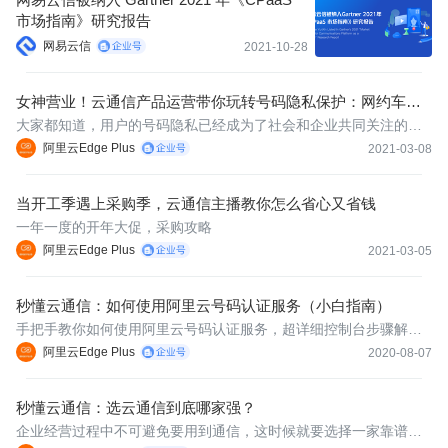
市场指南》研究报告
网易云信
2021-10-28
女神营业！云通信产品运营带你玩转号码隐私保护：网约车、
外卖等 O2O 行业的最佳实践
大家都知道，用户的号码隐私已经成为了社会和企业共同关注的话
题，尤其是在网约车、外卖等O2O行业中，用户号码的频繁使用，
阿里云Edge Plus
2021-03-08
如何规避泄露风险呢？今天，阿里云通信产品运营胡杨将带大家一
探“号码隐私保护”的究竟。
当开工季遇上采购季，云通信主播教你怎么省心又省钱
一年一度的开年大促，采购攻略
阿里云Edge Plus
2021-03-05
秒懂云通信：如何使用阿里云号码认证服务（小白指南）
手把手教你如何使用阿里云号码认证服务，超详细控制台步骤解
析，快速上手！
阿里云Edge Plus
2020-08-07
秒懂云通信：选云通信到底哪家强？
企业经营过程中不可避免要用到通信，这时候就要选择一家靠谱的