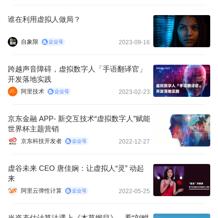
谁在利用虚拟人做局？
自象限
2023-09-16
跨越声音障碍，虚拟数字人「手语翻译官」
开发落地实践
阿里技术
2023-02-23
京东金融 APP- 新交互技术“虚拟数字人”赋能
世界杯主题营销
京东科技开发者
2022-12-27
虚谷未来 CEO 唐佳娴：让虚拟人“灵” 动起
来
阿里云弹性计算
2022-05-25
当姿态估计算法遇上《本草纲目》，看“刘畊