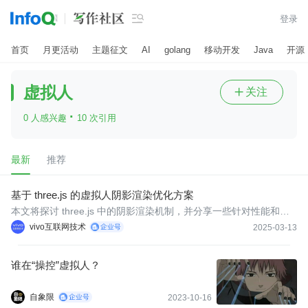

登录
首页
月更活动
主题征文
AI
golang
移动开发
Java
开源
虚拟人
关注

·
0 人感兴趣
10 次引用
最新
推荐
基于 three.js 的虚拟人阴影渲染优化方案
本文将探讨 three.js 中的阴影渲染机制，并分享一些针对性能和效
果优化的实用技巧，帮助开发者在不同场景下做出最佳的权衡选
vivo互联网技术
2025-03-13
择。
谁在“操控”虚拟人？
自象限
2023-10-16