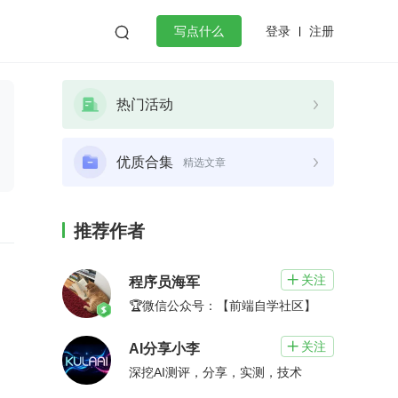
登录
注册

写点什么
效工作
数据库
Python
音视频
热门活动
golang
微服务架构
flutter
优质合集
精选文章
推荐作者
关注

程序员海军
🏆微信公众号：【前端自学社区】
关注

AI分享小李
深挖AI测评，分享，实测，技术