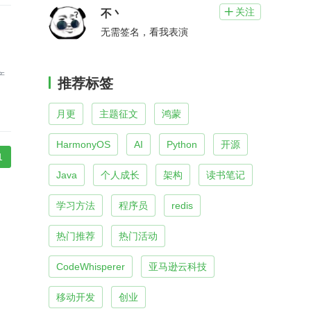
关注

不丶
无需签名，看我表演
产
推荐标签
月更
主题征文
鸿蒙
HarmonyOS
AI
Python
开源
1
Java
个人成长
架构
读书笔记
学习方法
程序员
redis
热门推荐
热门活动
CodeWhisperer
亚马逊云科技
移动开发
创业