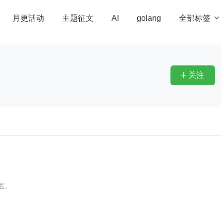
全部标签

月更活动
主题征文
AI
golang
penHarmony
算法
学习方法
Web3.0
高
程序员
运维
深度思考
低代码
redis
关注

迟。