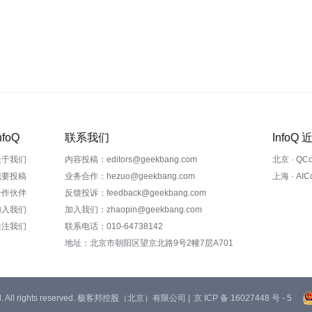
nfoQ
联系我们
InfoQ
关于我们
内容投稿：editors@geekbang.com
北京 · QC
我要投稿
业务合作：hezuo@geekbang.com
上海 · AI
合作伙伴
反馈投诉：feedback@geekbang.com
加入我们
加入我们：zhaopin@geekbang.com
关注我们
联系电话：010-64738142
地址：北京市朝阳区望京北路9号2幢7层A701
 Ltd. All rights reserved. 极客邦控股（北京）有限公司 |
京 ICP 备 16027448 号 - 5