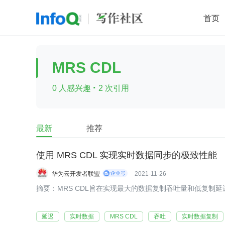
首页
移动开发
Java
开源
架构
O
MRS CDL
前端
AI
大数据
团队管理
·
0 人感兴趣
2 次引用
查看更多

最新
推荐
使用 MRS CDL 实现实时数据同步的极致性能
华为云开发者联盟
2021-11-26
​​摘要：MRS CDL旨在实现最大的数据复制吞吐量和低复制延
延迟
实时数据
MRS CDL
吞吐
实时数据复制