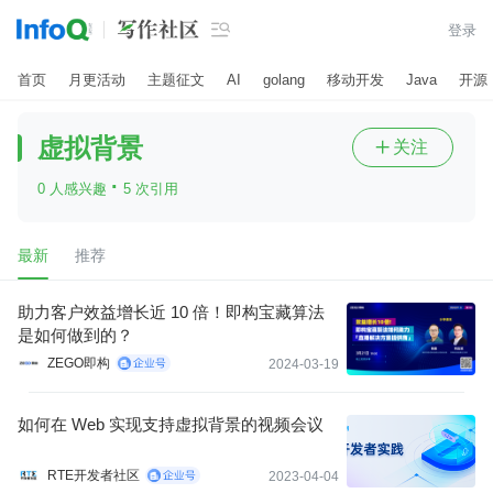

登录
首页
月更活动
主题征文
AI
golang
移动开发
Java
开源
虚拟背景
关注

·
0 人感兴趣
5 次引用
最新
推荐
助力客户效益增长近 10 倍！即构宝藏算法
是如何做到的？
ZEGO即构
2024-03-19
如何在 Web 实现支持虚拟背景的视频会议
RTE开发者社区
2023-04-04