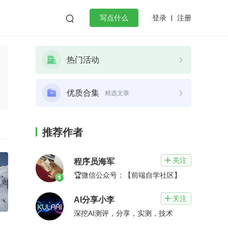
登录
注册

写点什么
效工作
数据库
Python
音视频
热门活动
golang
微服务架构
flutter
优质合集
精选文章
推荐作者
关注

程序员海军
🏆微信公众号：【前端自学社区】
关注

AI分享小李
深挖AI测评，分享，实测，技术