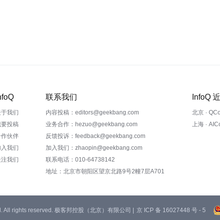
nfoQ
联系我们
InfoQ
关于我们
内容投稿：editors@geekbang.com
北京 · QC
我要投稿
业务合作：hezuo@geekbang.com
上海 · AI
合作伙伴
反馈投诉：feedback@geekbang.com
加入我们
加入我们：zhaopin@geekbang.com
关注我们
联系电话：010-64738142
地址：北京市朝阳区望京北路9号2幢7层A701
 Ltd. All rights reserved. 极客邦控股（北京）有限公司 |
京 ICP 备 16027448 号 - 5