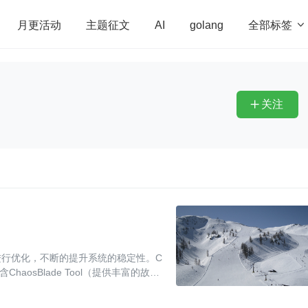
全部标签

月更活动
主题征文
AI
golang
penHarmony
算法
学习方法
Web3.0
高
程序员
运维
深度思考
低代码
redis
关注

行优化，不断的提升系统的稳定性。C
aosBlade Tool（提供丰富的故障
程实施平台。