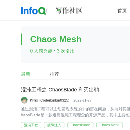
首页
移动开发
Java
开源
架构
O
Chaos Mesh
前端
AI
大数据
团队管理
·
0 人感兴趣
3 次引用
查看更多

最新
推荐
混沌工程之 ChaosBlade 利刃出鞘
柠檬汁Code(binbin0325)
2022-11-27
通过混沌工程可以主动发现系统的中的潜在问题，从而对其进
haosBlade是一款遵循混沌工程理念的开源产品，其中主要包含Ch
场景注入能力）以及ChaosBlade Box提供可视化的混沌工
混沌工程
故障注入
ChaosBlade
Chaos Mesh