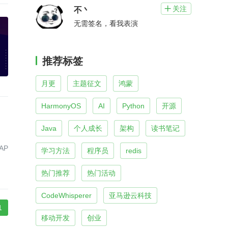
关注

不丶
无需签名，看我表演
推荐标签
月更
主题征文
鸿蒙
HarmonyOS
AI
Python
开源
Java
个人成长
架构
读书笔记
AP
学习方法
程序员
redis
热门推荐
热门活动
CodeWhisperer
亚马逊云科技
1
移动开发
创业