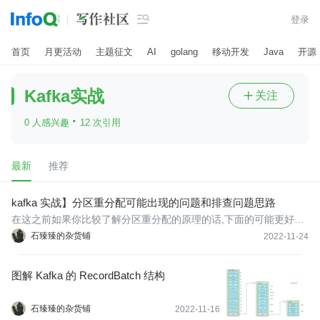

登录
首页
月更活动
主题征文
AI
golang
移动开发
Java
开源
Kafka实战
关注

·
0 人感兴趣
12 次引用
最新
推荐
kafka 实战】分区重分配可能出现的问题和排查问题思路
在这之前如果你比较了解分区重分配的原理的话,下面的可能更好理
解;推荐你阅读一下下面几篇文章(如果你点不进去说明我还没有发
石臻臻的杂货铺
2022-11-24
布)
图解 Kafka 的 RecordBatch 结构
石臻臻的杂货铺
2022-11-16