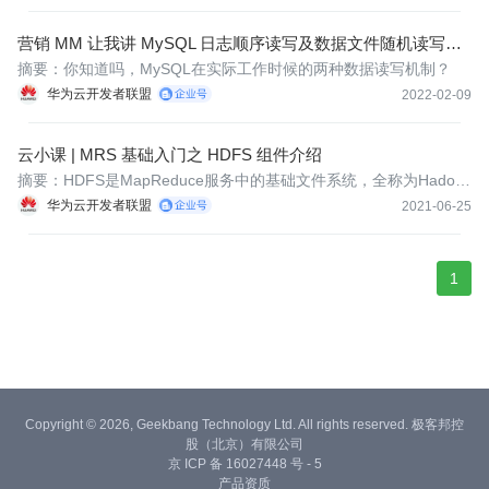
营销 MM 让我讲 MySQL 日志顺序读写及数据文件随机读写原
理
摘要：你知道吗，MySQL在实际工作时候的两种数据读写机制？
华为云开发者联盟
2022-02-09
云小课 | MRS 基础入门之 HDFS 组件介绍
​​摘要：HDFS是MapReduce服务中的基础文件系统，全称为Hadoo
p的分布式文件系统（Hadoop Distributed File System），可支持
华为云开发者联盟
2021-06-25
实现大规模数据可靠的分布式读写。
1
Copyright © 2026, Geekbang Technology Ltd. All rights reserved. 极客邦控
股（北京）有限公司
京 ICP 备 16027448 号 - 5
产品资质