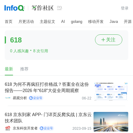

登录
首页
月更活动
主题征文
AI
golang
移动开发
Java
开源
618
关注

·
0 人感兴趣
8 次引用
最新
推荐
618 为何不再疯狂打价格战？答案全在这份
报告——2026 年“618”大促全周期观察
易观分析
06-22
618 京东到家 APP- 门详页反爬实战 | 京东云
技术团队
京东科技开发者
2023-09-15