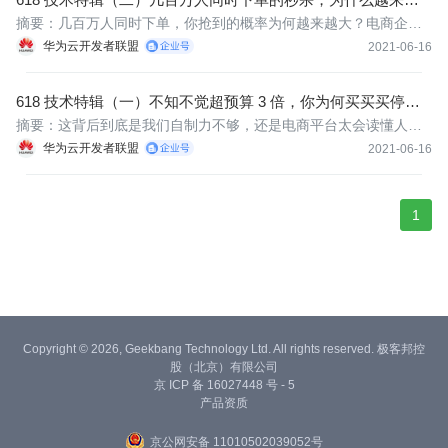
容易抢到了
​​摘要：几百万人同时下单，你抢到的概率为何越来越大？电商企业
又是如何掌握大促期间上亿的销售数据？
华为云开发者联盟
2021-06-16
618 技术特辑（一）不知不觉超预算 3 倍，你为何买买买停不
下来？
​​​​​​​​摘要：这背后到底是我们自制力不够，还是电商平台太会读懂人
心，我们不妨从技术维度，抽丝剥茧一探究竟。
华为云开发者联盟
2021-06-16
1
Copyright © 2026, Geekbang Technology Ltd. All rights reserved. 极客邦控
股（北京）有限公司
京 ICP 备 16027448 号 - 5
产品资质
京公网安备 11010502039052号