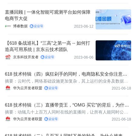
直播回顾 | 一体化智能可观测平台如何保障
电商节大促
博睿数据
2023-06-12
【618 备战巡礼】“三高”之第一高 -- 如何打
造高可用系统 | 京东云技术团队
京东科技开发者
2023-06-06
618 技术特辑（四）疯狂剁手的同时，电商隐私安全你注意到
了吗？
​​摘要：云时代，网络基础设施更加复杂，其上运行的业务及数据更
加重要。无论是电商、互联网、医疗或是金融、教育等行业，均离
华为云开发者联盟
2021-06-18
不开安全服务的保驾护航，只有安全工作有了前提保障，其他的基
础活动的开展才有了保障。
618 技术特辑（三）直播带货王，“OMG 买它”的背后，为什么
是一连串技术挑战？
​​​摘要：动辄几十上百万人同时在线的直播间，让所有人能同时公平
的去抢购，并且还要确保系统运行的稳定，这是一个非常大的考
华为云开发者联盟
2021-06-18
验。背后到底是什么样的技术加持，过程中又遇到了哪些挑战？让
我们来一探究竟。
618 技术特辑（二）几百万人同时下单的秒杀，为什么越来越