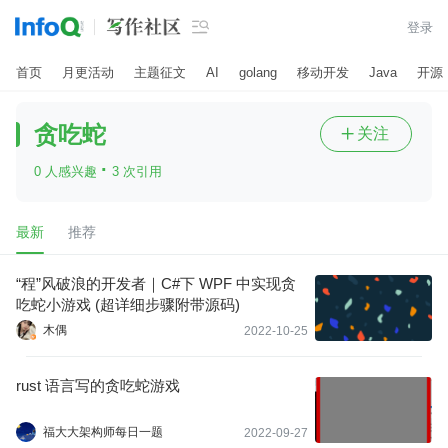

登录
首页
月更活动
主题征文
AI
golang
移动开发
Java
开源
贪吃蛇
关注

·
0 人感兴趣
3 次引用
最新
推荐
“程”风破浪的开发者｜C#下 WPF 中实现贪
吃蛇小游戏 (超详细步骤附带源码)
木偶
2022-10-25
rust 语言写的贪吃蛇游戏
福大大架构师每日一题
2022-09-27