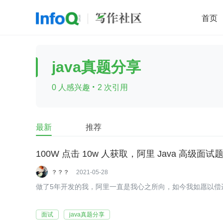
首页
移动开发
Java
开源
架构
O
java真题分享
前端
AI
大数据
团队管理
·
0 人感兴趣
2 次引用
查看更多

最新
推荐
100W 点击 10w 人获取，阿里 Java 高级面
？？？
2021-05-28
做了5年开发的我，阿里一直是我心之所向，如今我如愿以偿进入
面试
java真题分享