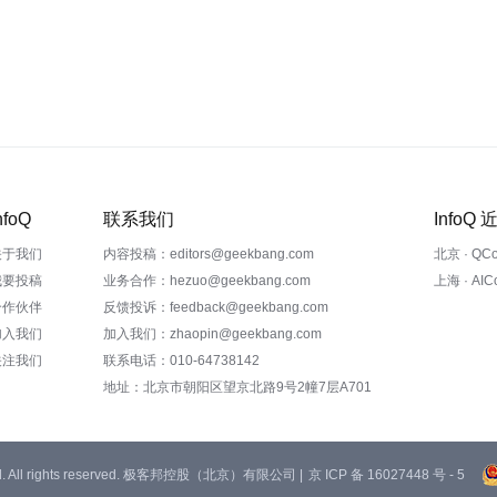
nfoQ
联系我们
InfoQ
关于我们
内容投稿：editors@geekbang.com
北京 · QC
我要投稿
业务合作：hezuo@geekbang.com
上海 · AI
合作伙伴
反馈投诉：feedback@geekbang.com
加入我们
加入我们：zhaopin@geekbang.com
关注我们
联系电话：010-64738142
地址：北京市朝阳区望京北路9号2幢7层A701
 Ltd. All rights reserved. 极客邦控股（北京）有限公司 |
京 ICP 备 16027448 号 - 5