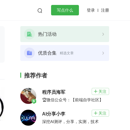
登录
注册

写点什么
效工作
数据库
Python
音视频
热门活动
golang
微服务架构
flutter
优质合集
精选文章
推荐作者
关注

程序员海军
🏆微信公众号：【前端自学社区】
关注

AI分享小李
深挖AI测评，分享，实测，技术