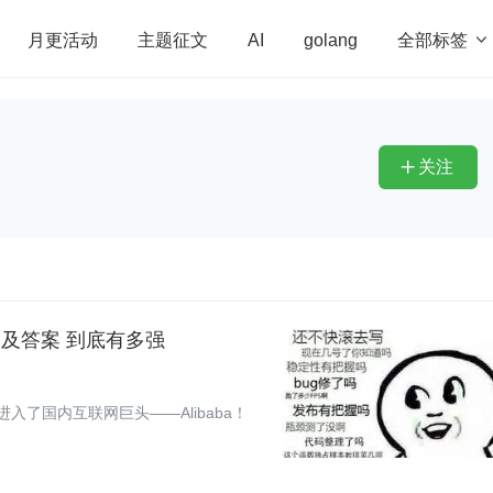
全部标签

月更活动
主题征文
AI
golang
penHarmony
算法
学习方法
Web3.0
高
程序员
运维
深度思考
低代码
redis
关注

试题及答案 到底有多强
了国内互联网巨头——Alibaba！