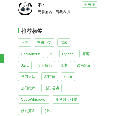
关注

不丶
无需签名，看我表演
推荐标签
月更
主题征文
鸿蒙
HarmonyOS
AI
Python
开源
1
Java
个人成长
架构
读书笔记
学习方法
程序员
redis
热门推荐
热门活动
CodeWhisperer
亚马逊云科技
移动开发
创业