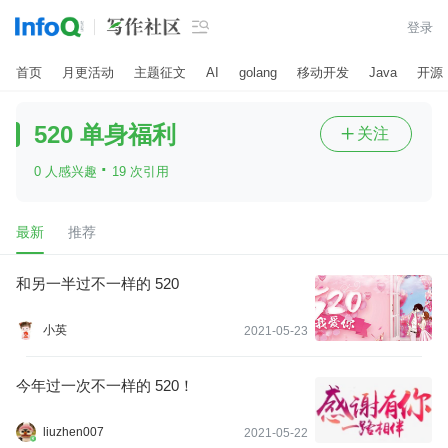

登录
首页
月更活动
主题征文
AI
golang
移动开发
Java
开源
520 单身福利
关注

·
0 人感兴趣
19 次引用
最新
推荐
和另一半过不一样的 520
小英
2021-05-23
今年过一次不一样的 520！
liuzhen007
2021-05-22