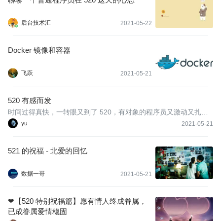
后台技术汇
2021-05-22
Docker 镜像和容器
飞跃
2021-05-21
520 有感而发
时间过得真快，一转眼又到了 520，有对象的程序员又激动又扎心
的节日，其实吧，程序员对这种节日又期待又焦灼，为什么呢，从
yu
2021-05-21
我和女朋友奔现到现在，差不多有三年多了，不光是节假日，520，
情人节，周年纪念日，圣诞节，平安夜，元旦节等，这种节日一般
521 的祝福 - 北爱的回忆
礼物和
数据一哥
2021-05-21
❤【520 特别祝福篇】愿有情人终成眷属，
已成眷属爱情稳固