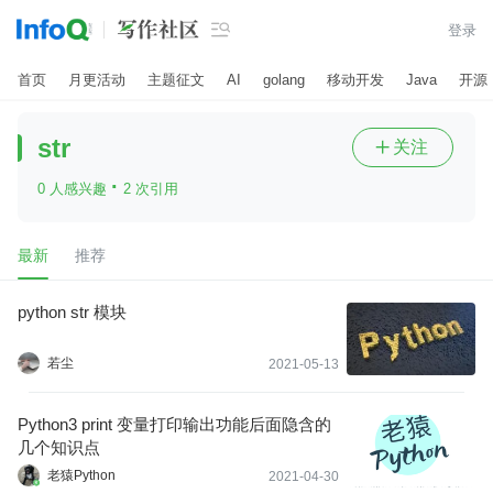

登录
首页
月更活动
主题征文
AI
golang
移动开发
Java
开源
str
关注

·
0 人感兴趣
2 次引用
最新
推荐
python str 模块
若尘
2021-05-13
Python3 print 变量打印输出功能后面隐含的
几个知识点
老猿Python
2021-04-30