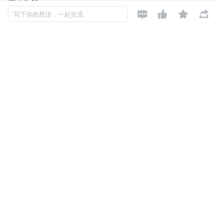
评估手段。




写下你的想法，一起交流
第二，我们过于注重终结性评价，而忽视过程性评价
。传统
的评估方式往往以绩效为主要标准，而忽视了人才在过程中
的付出、努力和成就。同时，我们在对过程性信息的采集、
存储和追踪方面也存在不足。尽管数据存储能力有所提升，
但我们仍需要更有效的规划和记录方法。
第三，个体发展的环境复杂多样，传统评价方法难以把握这
些复杂因素及其动态变化
。即使我们能够获得绩效数据，也
要综合考虑个体所处的环境信息进行更客观的评估仍然存在
困难。
尽管面临诸多挑战，但科技创新的不断发展为人才测评领域
带来了新的机遇
。从数据采集、传输存储、数据分析到可视