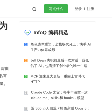
登录
注册

写点什么
为
效工作
数据库
Python
音视频
InfoQ 编辑精选
golang
微服务架构
flutter
角色边界重塑，全栈取代分工：快手 AI
1
生产力体系成形
Jeff Dean 离职前最后一次对话：我低
2
估了 AI，也看清了创业者的唯一生路
。深圳
书写
MCP 迎来最大更新：重回上古时代
3
HTTP
力量。
Claude Code 之父：每半年清空一次
4
claude.md、skills 和 hooks，模型自
己会想办法
近 300 万人围观卡帕西亲测 Opus 5：
5