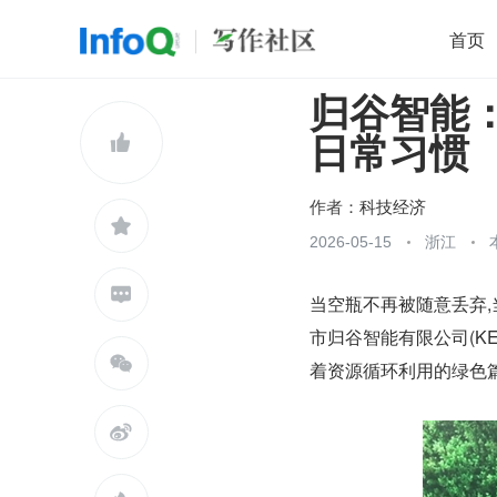
首页
归谷智能
移动开发
Java
开源
架构
O

日常习惯
前端
AI
大数据
团队管理
查看更多

作者：
科技经济

2026-05-15
浙江

当空瓶不再被随意丢弃,
市归谷智能有限公司(KE

着资源循环利用的绿色
