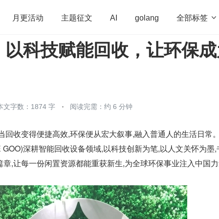
全部标签

月更活动
主题征文
AI
golang
：以科技赋能回收，让环保成
penHarmony
算法
学习方法
Web3.0
高
程序员
运维
深度思考
低代码
redis
本文字数：1874 字
阅读完需：约 6 分钟
当回收变得便捷高效,环保便从宏大叙事,融入普通人的生活日常
 GOO)深耕智能回收设备领域,以科技创新为笔,以人文关怀为墨,
篇章,让每一份闲置资源都能重获新生,为全球环保事业注入中国