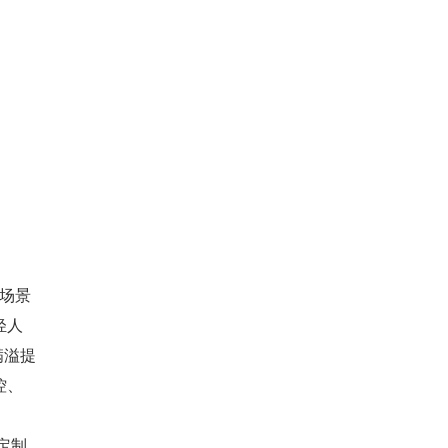
同场景
轻人
满溢提
控、
定制