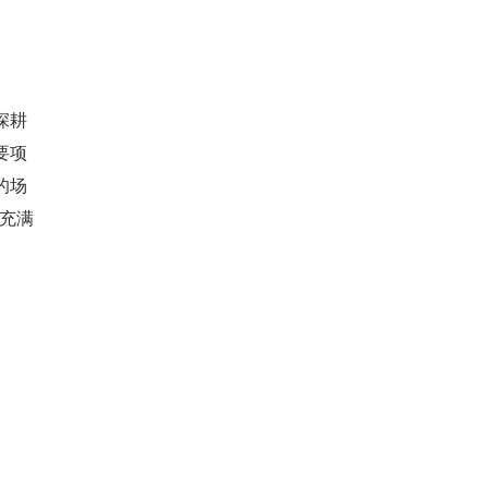
深耕
要项
的场
,充满