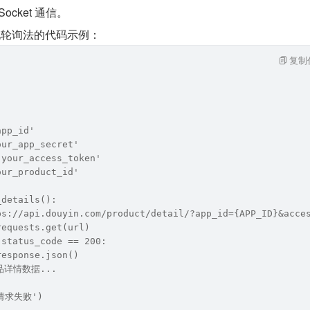
Socket 通信。
 实现轮询法的代码示例：
复制
app_id'
our_app_secret'
'your_access_token'
our_product_id'
_details():
ps://api.douyin.com/product/detail/?app_id={APP_ID}&acce
requests.get(url)
.status_code == 200:
response.json()
商品详情数据...
'请求失败')