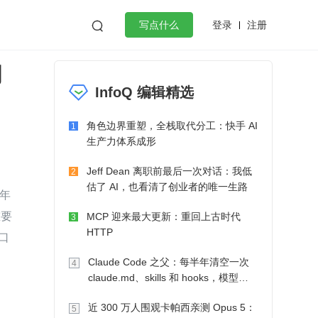
登录
注册

写点什么
的
效工作
数据库
Python
音视频
InfoQ 编辑精选
golang
微服务架构
flutter
角色边界重塑，全栈取代分工：快手 AI
1
生产力体系成形
Jeff Dean 离职前最后一次对话：我低
2
估了 AI，也看清了创业者的唯一生路
年
重要
MCP 迎来最大更新：重回上古时代
3
HTTP
口
Claude Code 之父：每半年清空一次
4
claude.md、skills 和 hooks，模型自
己会想办法
近 300 万人围观卡帕西亲测 Opus 5：
5