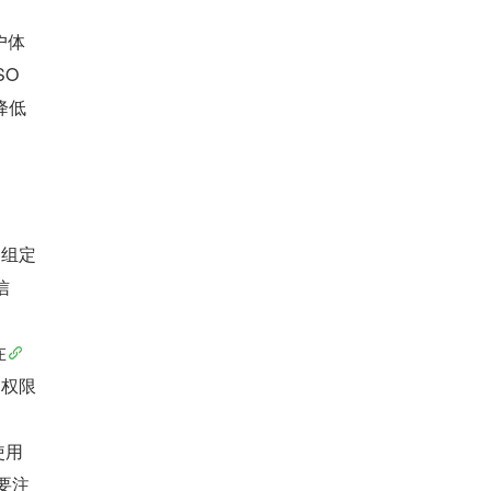
户体
SO
降低
是一组定
信
​
不同权限
使用
要注