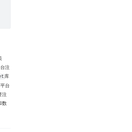
策
平台注
​库
t​
商平台
要注
和数