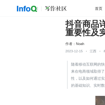
首页
抖音商品详
移动开发
Java
开源
架构
O
重要性及
前端
AI
大数据
团队管理
查看更多

作者：
Noah
2023-12-15
江西
随着移动互联网的快
来在电商领域取得了
性，以及如何通过实
的基础知识、实时数