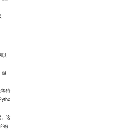
限
用以
，但
。
是等待
tho
端。这
的​
​w