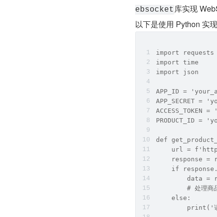
​库实现 Web
ebsocket​
以下是使用 Python
import requests
import time
import json
APP_ID = 'your_
APP_SECRET = 'y
ACCESS_TOKEN = 
PRODUCT_ID = 'y
def get_product
    url = f'htt
    response = 
    if response
        data = 
        # 处理
    else:
        print(