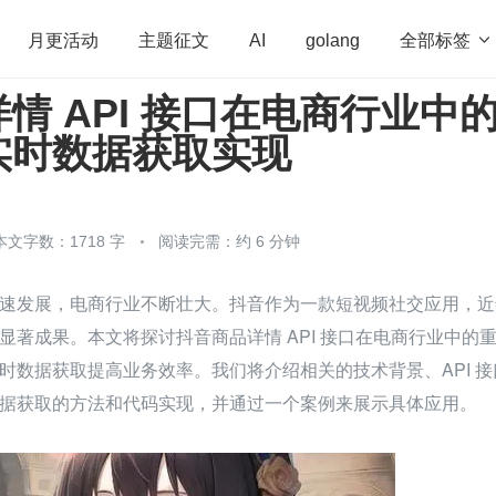
全部标签

月更活动
主题征文
AI
golang
情 API 接口在电商行业中
penHarmony
算法
学习方法
Web3.0
高
实时数据获取实现
程序员
运维
深度思考
低代码
redis
本文字数：1718 字
阅读完需：约 6 分钟
速发展，电商行业不断壮大。抖音作为一款短视频社交应用，近
显著成果。本文将探讨抖音商品详情 API 接口在电商行业中的
时数据获取提高业务效率。我们将介绍相关的技术背景、API 接
据获取的方法和代码实现，并通过一个案例来展示具体应用。