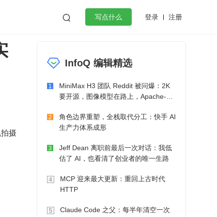
登录
注册

写点什么
实
效工作
数据库
Python
音视频
InfoQ 编辑精选
golang
微服务架构
flutter
MiniMax H3 团队 Reddit 被问爆：2K
1
要开源，图像模型在路上，Apache-2.0
也在考虑了
角色边界重塑，全栈取代分工：快手 AI
2
生产力体系成形
机拍摄
Jeff Dean 离职前最后一次对话：我低
3
估了 AI，也看清了创业者的唯一生路
MCP 迎来最大更新：重回上古时代
4
HTTP
Claude Code 之父：每半年清空一次
5