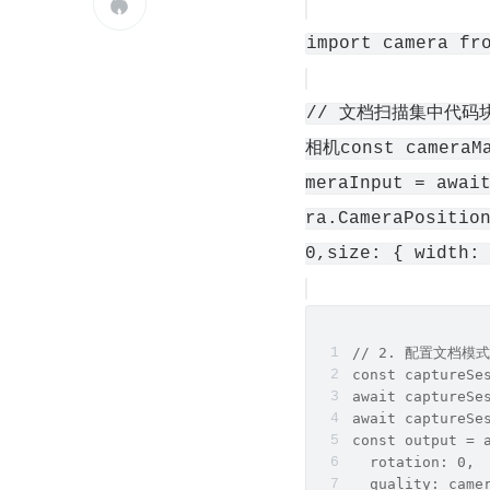

import camera fr
// 文档扫描集中代码块as
相机const cameraMa
meraInput = awai
ra.CameraPositio
0,size: { width:
// 2. 配置文档模式
const captureSe
await captureSe
await captureSe
const output = 
  rotation: 0,
  quality: came