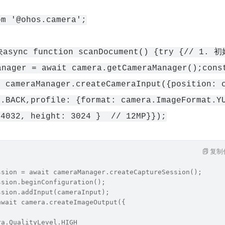
om '@ohos.camera';
ync function scanDocument() {try {// 1. 
nager = await camera.getCameraManager();cons
t cameraManager.createCameraInput({position: 
n.BACK,profile: {format: camera.ImageFormat.Y
 4032, height: 3024 }  // 12MP}});
复制
ssion = await cameraManager.createCaptureSession();
ssion.beginConfiguration();
ssion.addInput(cameraInput);
await camera.createImageOutput({
ra.QualityLevel.HIGH