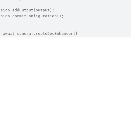
ssion.addOutput(output);
ssion.commitConfiguration();
= await camera.createDocEnhancer({
nceMode.SHADOW_REMOVAL,
nceMode.PERSPECTIVE_CORRECTION
eAvailable', async (image) => {
d = await enhancer.enhance(image);
hanced);  // 保存为可编辑PDF
ssion.start();
ession.captureBurst(3);  // 连拍3张合成