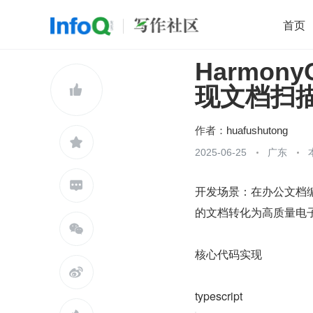
首页
Harmony
移动开发
Java
开源
架构
O

现文档扫
前端
AI
大数据
团队管理
查看更多

作者：
huafushutong

2025-06-25
广东

开发场景：在办公文档编辑
的文档转化为高质量电

核心代码实现

typescript