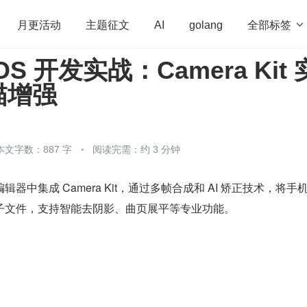
全部标签

月更活动
主题征文
AI
golang
OS 开发实战：Camera Kit 
penHarmony
算法
学习方法
Web3.0
高
描增强
程序员
运维
深度思考
低代码
redis
本文字数：887 字
阅读完需：约 3 分钟
器中集成 Camera Kit，通过多帧合成和 AI 矫正技术，将手
子文件，支持智能去阴影、曲页展平等专业功能。