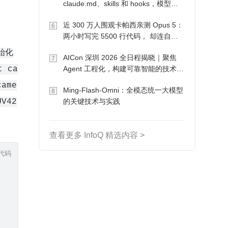
claude.md、skills 和 hooks，模型自
己会想办法
近 300 万人围观卡帕西亲测 Opus 5：
6
两小时写完 5500 行代码， 却连自己
写的游戏都玩不了
初始化
AICon 深圳 2026 全日程揭晓｜聚焦
7
t ca
Agent 工程化，构建可靠智能的技术路
径
came
Ming-Flash-Omni：全模态统一大模型
8
UV42
的关键技术与实践
查看更多 InfoQ 精选内容 >
代码