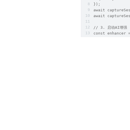
});
await captureSe
await captureSe
// 3. 启动AI增强
const enhancer 
  modes: [
    camera.Enha
    camera.Enha
  ]
});
// 4. 拍摄并处理
output.on('imag
  const enhance
  saveAsPDF(en
});
await captureSe
// 5. 自动多帧合成
await captureS