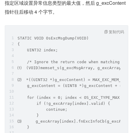
指定区域设置异常信息类型的最大值，然后 g_excContent 
指针往后移动 4 个字节。
复制代码
STATIC VOID OsExcMsgDump(VOID)
{
    UINT32 index;
    /* Ignore the return code when matching CSEC
⑴  (VOID)memset_s(g_excMsgArray, g_excArraySize,
⑵  *((UINT32 *)g_excContent) = MAX_EXC_MEM_SIZE;
    g_excContent = (UINT8 *)g_excContent + sizeo
    for (index = 0; index < OS_EXC_TYPE_MAX; ind
        if (!g_excArray[index].valid) {
            continue;
        }
⑶      g_excArray[index].fnExcInfoCb(g_excArray[
    }