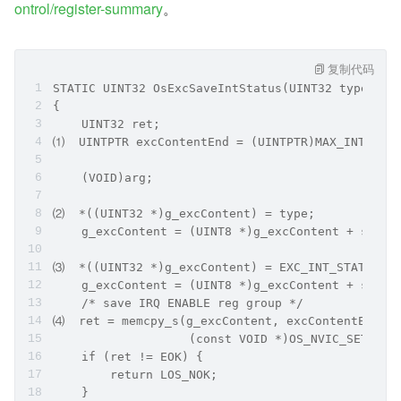
ontrol/register-summary
。
复制代码
STATIC UINT32 OsExcSaveIntStatus(UINT32 type, VO
{
    UINT32 ret;
⑴  UINTPTR excContentEnd = (UINTPTR)MAX_INT_INFO
    (VOID)arg;
⑵  *((UINT32 *)g_excContent) = type;
    g_excContent = (UINT8 *)g_excContent + sizeo
⑶  *((UINT32 *)g_excContent) = EXC_INT_STATUS_LE
    g_excContent = (UINT8 *)g_excContent + sizeo
    /* save IRQ ENABLE reg group */
⑷  ret = memcpy_s(g_excContent, excContentEnd - 
                   (const VOID *)OS_NVIC_SETENA_
    if (ret != EOK) {
        return LOS_NOK;
    }