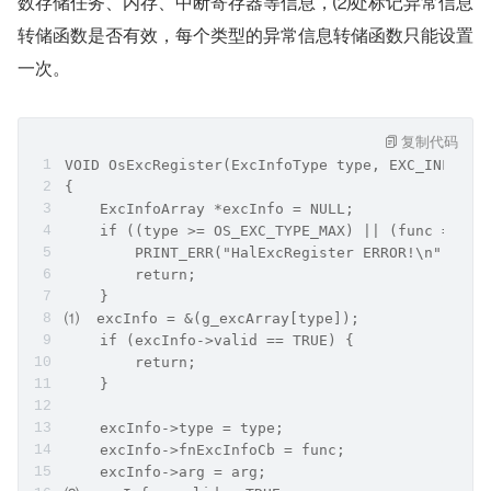
数存储任务、内存、中断寄存器等信息，⑵处标记异常信息
转储函数是否有效，每个类型的异常信息转储函数只能设置
一次。
复制代码
VOID OsExcRegister(ExcInfoType type, EXC_INFO_SA
{
    ExcInfoArray *excInfo = NULL;
    if ((type >= OS_EXC_TYPE_MAX) || (func == NU
        PRINT_ERR("HalExcRegister ERROR!\n");
        return;
    }
⑴  excInfo = &(g_excArray[type]);
    if (excInfo->valid == TRUE) {
        return;
    }
    excInfo->type = type;
    excInfo->fnExcInfoCb = func;
    excInfo->arg = arg;