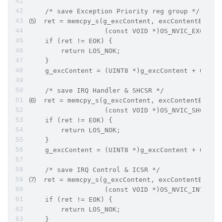
    /* save Exception Priority reg group */
⑸  ret = memcpy_s(g_excContent, excContentEnd - 
                   (const VOID *)OS_NVIC_EXCPRI_
    if (ret != EOK) {
        return LOS_NOK;
    }
    g_excContent = (UINT8 *)g_excContent + OS_NV
    /* save IRQ Handler & SHCSR */
⑹  ret = memcpy_s(g_excContent, excContentEnd - 
                   (const VOID *)OS_NVIC_SHCSR, 
    if (ret != EOK) {
        return LOS_NOK;
    }
    g_excContent = (UINT8 *)g_excContent + OS_NV
    /* save IRQ Control & ICSR */
⑺  ret = memcpy_s(g_excContent, excContentEnd - 
                   (const VOID *)OS_NVIC_INT_CTR
    if (ret != EOK) {
        return LOS_NOK;
    }