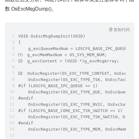
数 OsExcMsgDump()。
复制代码
VOID OsExcMsgDumpInit(VOID)
{
    g_excQueueMaxNum = LOSCFG_BASE_IPC_QUEUE_LIM
⑴  g_excMemMaxNum = OS_SYS_MEM_NUM;
⑵  g_excContent = (VOID *)g_excMsgArray;
⑶  OsExcRegister(OS_EXC_TYPE_CONTEXT, OsExcConte
    OsExcRegister(OS_EXC_TYPE_TSK, OsExcTaskMsgG
#if (LOSCFG_BASE_IPC_QUEUE == 1)
    OsExcRegister(OS_EXC_TYPE_QUE, OsExcQueueMsg
#endif
    OsExcRegister(OS_EXC_TYPE_NVIC, OsExcSaveInt
#if (LOSCFG_BASE_CORE_EXC_TSK_SWITCH == 1)
    OsExcRegister(OS_EXC_TYPE_TSK_SWITCH, OsExcT
#endif
    OsExcRegister(OS_EXC_TYPE_MEM, OsExcMemMsgGe