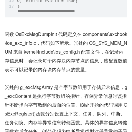
⑵  excInfo->valid = TRUE;
}
​函数 OsExcMsgDumpInit 代码定义在 components\exchook
\los_exc_info.c，代码如下所示。⑴处的 OS_SYS_MEM_N
UM 来自 kernel\include\los_config.h 配置文件，在记录内
存信息时，会记录每个内存块内存节点的信息，该配置数值
表示可以记录的内存块内存节点的数量。
⑵处的 g_excMsgArray 是个字节数组用于存储异常信息，g
_excContent 是执行字节数组的指针，存储异常信息时该指
针不断指向字节数组的后面的位置。⑶处开始的代码调用 O
sExcRegister()函数分别设置上下文、任务、队列、中断、
任务切换、内存等异常信息转储函数。具体的异常信息转储
函数在后文分析。⑷处代码为中断异常类型注册异常钩子函