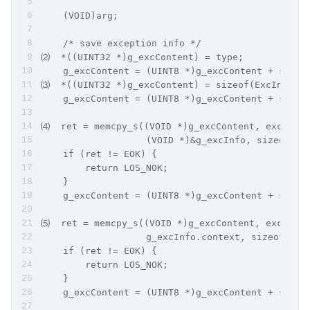
    (VOID)arg;
    /* save exception info */
⑵  *((UINT32 *)g_excContent) = type;
    g_excContent = (UINT8 *)g_excContent + sizeo
⑶  *((UINT32 *)g_excContent) = sizeof(ExcInfo) +
    g_excContent = (UINT8 *)g_excContent + sizeo
⑷  ret = memcpy_s((VOID *)g_excContent, excConte
                   (VOID *)&g_excInfo, sizeof(Ex
    if (ret != EOK) {
        return LOS_NOK;
    }
    g_excContent = (UINT8 *)g_excContent + sizeo
⑸  ret = memcpy_s((VOID *)g_excContent, excConte
                   g_excInfo.context, sizeof(EXC
    if (ret != EOK) {
        return LOS_NOK;
    }
    g_excContent = (UINT8 *)g_excContent + sizeo