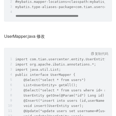
#mybatis.mapper-locations=classpath:mybatis/mapp
mybatis.type-aliases-package=com.tian.usercenter
UserMapper.java 修改
复制代码
import com.tian.usercenter.entity.UserEntity;
import org.apache.ibatis.annotations.*;
import java.util.List;
public interface UserMapper {
    @Select("select * from users")
    List<UserEntity> getAll();
    @Select("select * from users where id= #{id}
    UserEntity getOne(@Param("id") Long id);
    @Insert("insert into users (id,userName,pass
    void insert(UserEntity user);
    @Update("update users set username=#{userNam