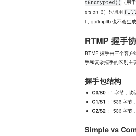
（用于 
tEncrypted()
ersion=3）只调用 
fil
t，gortmplib 也不会生
RTMP 握手
RTMP 握手由三个客户
手和复杂握手的区别主要体
握手包结构
C0/S0
：1 字节，协
C1/S1
：1536 字
C2/S2
：1536 字
Simple vs Co