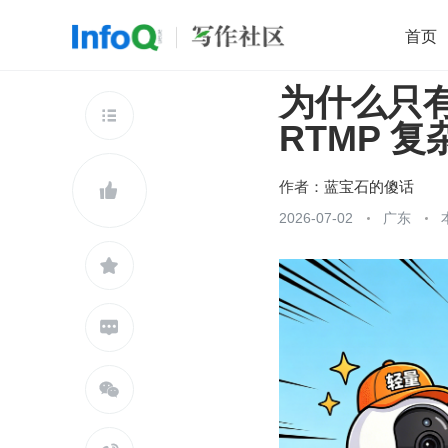
首页
为什么只有
移动开发
Java
开源
架构
O

RTMP 
前端
AI
大数据
团队管理
查看更多

作者：
蓝宝石的傻话

2026-07-02
广东


