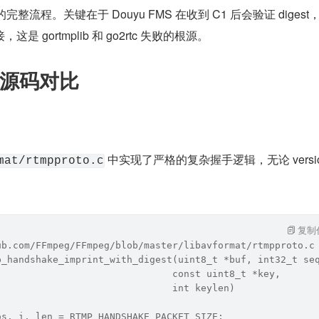
的完整流程。关键在于 Douyu FMS 在收到 C1 后会验证 digest
 gortmplib 和 go2rtc 失败的根源。
源码对比
 中实现了严格的复杂握手逻辑，无论 versio
mat/rtmpproto.c
复制
ub.com/FFmpeg/FFmpeg/blob/master/libavformat/rtmpproto.c
p_handshake_imprint_with_digest(uint8_t *buf, int32_t se
                               const uint8_t *key,
                               int keylen)
os, i, len = RTMP_HANDSHAKE_PACKET_SIZE;