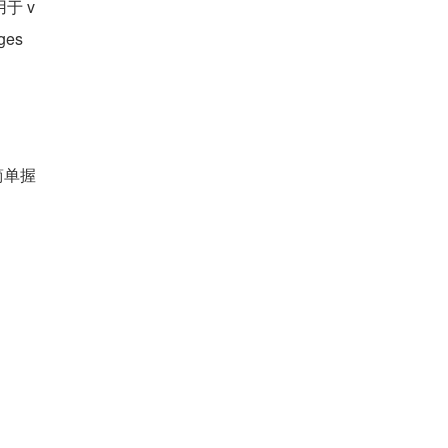
于 v
es
简单握