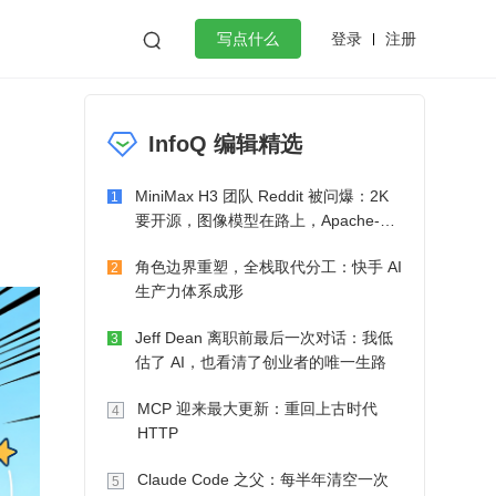
登录
注册

写点什么
效工作
数据库
Python
音视频
InfoQ 编辑精选
golang
微服务架构
flutter
MiniMax H3 团队 Reddit 被问爆：2K
1
要开源，图像模型在路上，Apache-2.0
也在考虑了
角色边界重塑，全栈取代分工：快手 AI
2
生产力体系成形
Jeff Dean 离职前最后一次对话：我低
3
估了 AI，也看清了创业者的唯一生路
MCP 迎来最大更新：重回上古时代
4
HTTP
Claude Code 之父：每半年清空一次
5