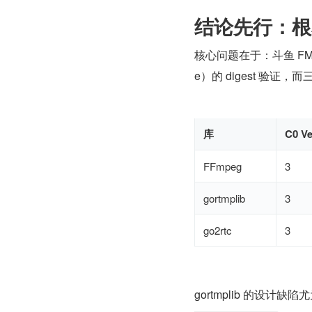
结论先行：根
核心问题在于：斗鱼 FMS 
e）的 digest 验证
库
C0 Ve
FFmpeg
3
gortmplib
3
go2rtc
3
gortmplib 的设计缺陷