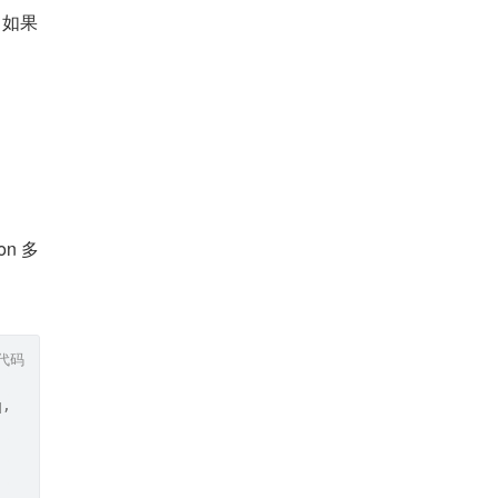
，如果
n 多
代码
q,