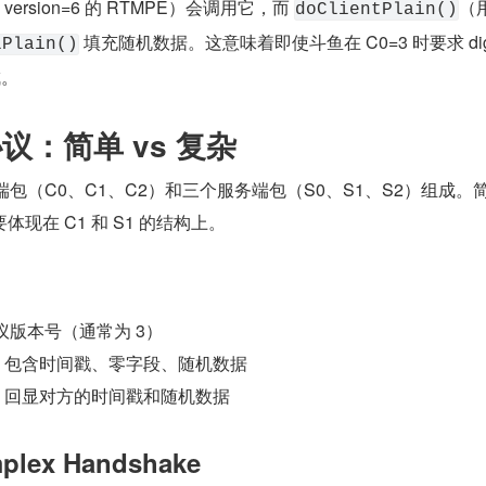
version=6 的 RTMPE）会调用它，而 
（用
doClientPlain()
 填充随机数据。这意味着即使斗鱼在 C0=3 时要求 dig
lPlain()
成。
协议：简单 vs 复杂
端包（C0、C1、C2）和三个服务端包（S0、S1、S2）组成。
现在 C1 和 S1 的结构上。
议版本号（通常为 3）
节，包含时间戳、零字段、随机数据
节，回显对方的时间戳和随机数据
mplex Handshake