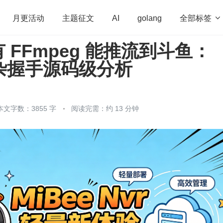
全部标签

月更活动
主题征文
AI
golang
 FFmpeg 能推流到斗鱼：
penHarmony
算法
学习方法
Web3.0
高
复杂握手源码级分析
程序员
运维
深度思考
低代码
redis
本文字数：3855 字
阅读完需：约 13 分钟