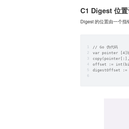
C1 Digest 位
Digest 的位置由一个指针
// Go 伪代码
var pointer [4]
copy(pointer[:]
offset := int(b
digestOffset :