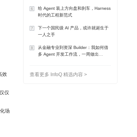
Token 收入却为 0
给 Agent 装上方向盘和刹车，Harness
6
时代的工程新范式
下一个国民级 AI 产品，或许就诞生于
7
一人之手
从金融专业到资深 Builder：我如何借
8
多 Agent 开发工作流，一周做出
MVP、一个月上线
高效
查看更多 InfoQ 精选内容 >
仅仅
活化场