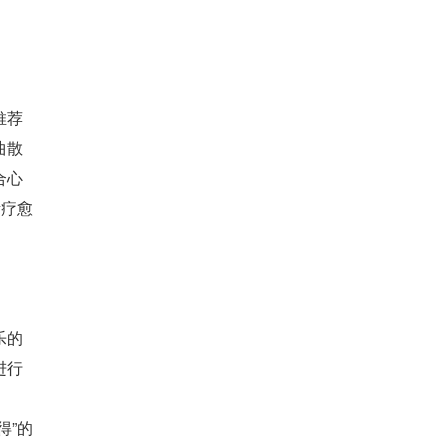
推荐
曲散
合心
绪疗愈
乐的
进行
得”的