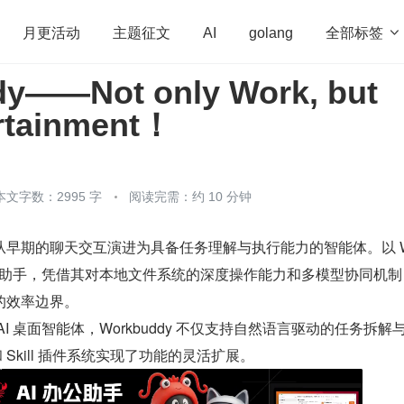
全部标签

月更活动
主题征文
AI
golang
y——Not only Work, but
penHarmony
算法
学习方法
Web3.0
高
ertainment！
程序员
运维
深度思考
低代码
redis
本文字数：2995 字
阅读完需：约 10 分钟
早期的聊天交互演进为具备任务理解与执行能力的智能体。以 W
I 办公助手，凭借其对本地文件系统的深度操作能力和多模型协同机
的效率边界。
I 桌面智能体，Workbuddy 不仅支持自然语言驱动的任务拆解
 Skill 插件系统实现了功能的灵活扩展。