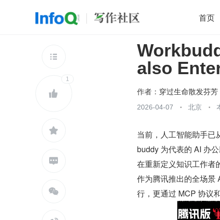
首页
Workbudd
移动开发
Java
开源
架构
O

also Ent
前端
AI
大数据
团队管理
1
查看更多

作者：
穿过生命散发芬芳

2026-04-07
北京

当前，人工智能助手已从
buddy 为代表的 A

在重新定义知识工作者
作为腾讯推出的全场景 A

行，更通过 MCP 协议和