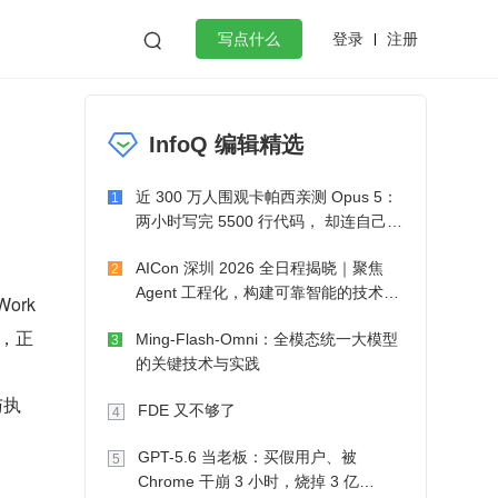
登录
注册

写点什么
效工作
数据库
Python
音视频
InfoQ 编辑精选
golang
微服务架构
flutter
近 300 万人围观卡帕西亲测 Opus 5：
1
两小时写完 5500 行代码， 却连自己写
的游戏都玩不了
AICon 深圳 2026 全日程揭晓｜聚焦
2
Agent 工程化，构建可靠智能的技术路
ork
径
制，正
Ming-Flash-Omni：全模态统一大模型
3
的关键技术与实践
与执
FDE 又不够了
4
GPT-5.6 当老板：买假用户、被
5
Chrome 干崩 3 小时，烧掉 3 亿