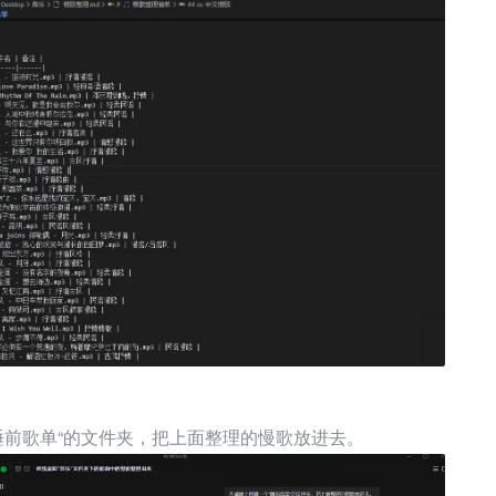
睡前歌单“的文件夹，把上面整理的慢歌放进去。