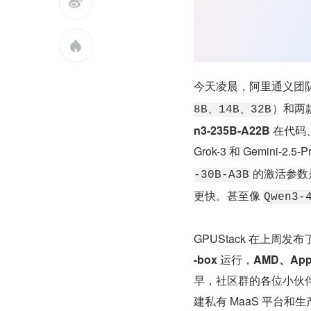


今天凌晨，阿里通义团队
）和两款
8B、14B、32B
n3-235B-A22B
 在代码
Grok-3 和 Gemini
 的激活参数
-30B-A3B
更快。甚至像 
Qwen3-
GPUStack 在上周发布
-box
 运行，
AMD、App
早，社区群的各位小伙伴
建私有 MaaS 平台和生