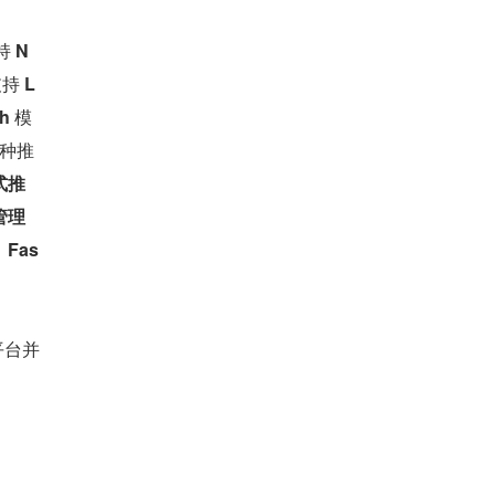
持 
N
持 
L
h
 模
种推
式推
管理
、Fas
平台并