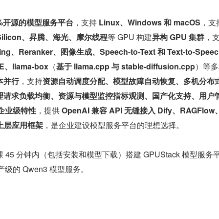
100%开源的模型服务平台
，支持 
Linux、Windows 和 macOS
，支
e Silicon、昇腾、海光、摩尔线程
等 GPU 构建
异构 GPU 集群
，支
、Reranker、图像生成、Speech-to-Text 和 Text-to-Speec
E、llama-box
（
基于 llama.cpp 与 stable-diffusion.cpp
）等多
本并行
，支持
资源自动调度分配、模型故障自动恢复、多机分布
理请求负载均衡、资源与模型监控指标观测、国产化支持、用户
种企业级特性
，提供 
OpenAI 兼容 API 无缝接入 Dify、RAGFlow
种上层应用框架
，是企业建设模型服务平台的理想选择。
45 分钟内（包括安装和模型下载）搭建 GPUStack 模型服务
生产级的 Qwen3 模型服务。