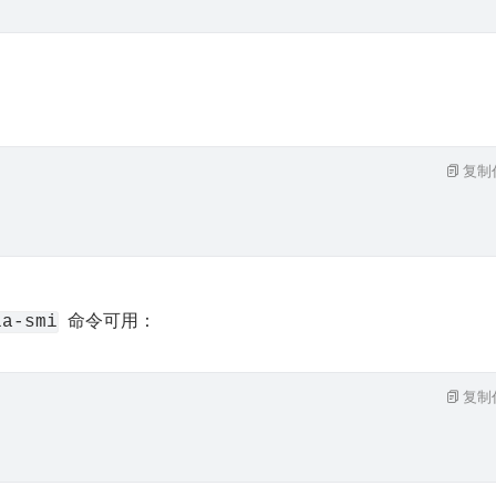
复制
  命令可用：
ia-smi
复制