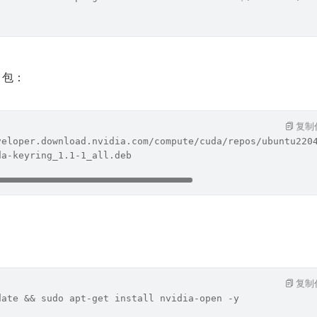
 包：
复制
veloper.download.nvidia.com/compute/cuda/repos/ubuntu220
da-keyring_1.1-1_all.deb
复制
date && sudo apt-get install nvidia-open -y