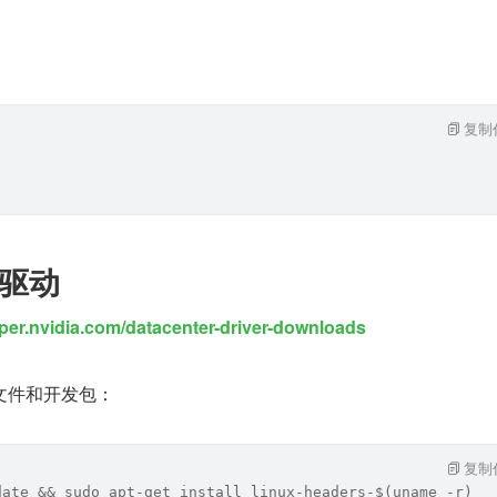
复制
 驱动
oper.nvidia.com/datacenter-driver-downloads
文件和开发包：
复制
date && sudo apt-get install linux-headers-$(uname -r)