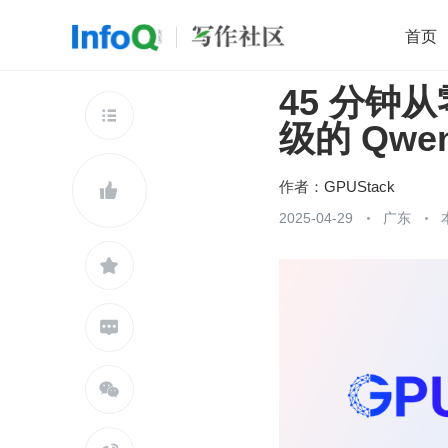
首页
45 分钟
移动开发
Java
开源
架构
O

级的 Qwe
前端
AI
大数据
团队管理
查看更多

作者：
GPUStack

2025-04-29
广东


