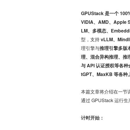
GPUStack 是一个 
VIDIA、AMD、Appl
LM、多模态、Embedding
型，支持 
vLLM、MindI
理引擎与
推理引擎多版
理、混合异构推理、推
与 API 认证授权等各
tGPT、MaxKB 等各
本篇文章将介绍在一节课 
通过 GPUStack 运行
计时开始：