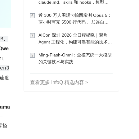
claude.md、skills 和 hooks，模型自
己会想办法
近 300 万人围观卡帕西亲测 Opus 5：
6
两小时写完 5500 行代码， 却连自己
写的游戏都玩不了
AICon 深圳 2026 全日程揭晓｜聚焦
7
4B、
Agent 工程化，构建可靠智能的技术路
Qwe
径
Ming-Flash-Omni：全模态统一大模型
8
ni、
的关键技术与实践
en3
理速度
查看更多 InfoQ 精选内容 >
lama
一
零搭