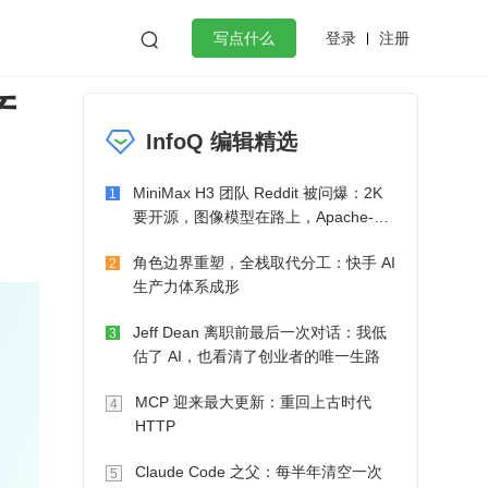
登录
注册

写点什么
产
效工作
数据库
Python
音视频
InfoQ 编辑精选
golang
微服务架构
flutter
MiniMax H3 团队 Reddit 被问爆：2K
1
要开源，图像模型在路上，Apache-2.0
也在考虑了
角色边界重塑，全栈取代分工：快手 AI
2
生产力体系成形
Jeff Dean 离职前最后一次对话：我低
3
估了 AI，也看清了创业者的唯一生路
MCP 迎来最大更新：重回上古时代
4
HTTP
Claude Code 之父：每半年清空一次
5