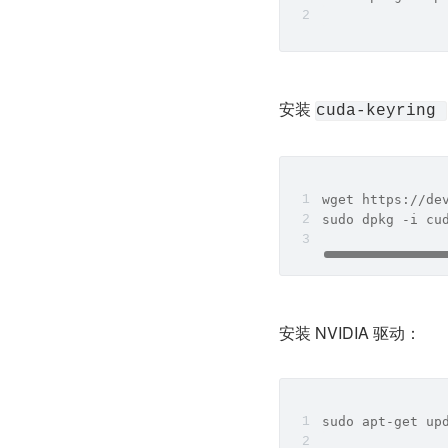
安装 
cuda-keyring 
wget https://de
sudo dpkg -i cu
安装 NVIDIA 驱动：
sudo apt-get up