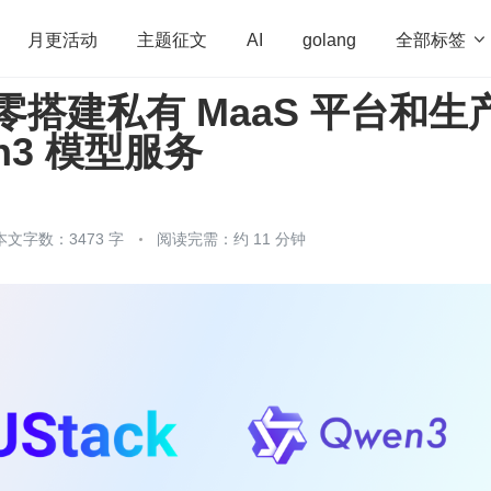
全部标签

月更活动
主题征文
AI
golang
从零搭建私有 MaaS 平台和生
penHarmony
算法
学习方法
Web3.0
高
n3 模型服务
程序员
运维
深度思考
低代码
redis
本文字数：3473 字
阅读完需：约 11 分钟