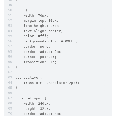
.btn {
    width: 70px;
    margin-top: 10px;
    line-height: 26px;
    text-align: center;
    color: #fff;
    background-color: #409EFF;
    border: none;
    border-radius: 2px;
    cursor: pointer;
    transition: .1s;
}
.btn:active {
    transform: translateY(2px);
}
.channelInput {
    width: 240px;
    height: 32px;
    border-radius: 4px;