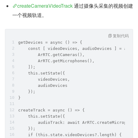
createCameraVideoTrack
 通过摄像头采集的视频创建
一个视频轨道。
复制代码
getDevices = async () => {
    const [ videoDevices, audioDevices ] = await
        ArRTC.getCameras(),
        ArRTC.getMicrophones(),
    ]);
    this.setState({
        videoDevices,
        audioDevices
    });
}
createTrack = async () => {
    this.setState({
        audioTrack: await ArRTC.createMicrophone
    });
    if (this.state.videoDevices?.length) {