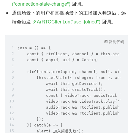
("connection-state-change")
 回调。
通信场景下的用户和直播场景下的主播加入频道后，远
端会触发 
ArRTCClient.on("user-joined")
 回调。
复制代码
join = () => {
    const { rtcClient, channel } = this.state;
    const { appid, uid } = Config;
    rtcClient.join(appid, channel, null, uid).th
        this.setState({ isLogin: true }, async (
            await this.getDevices();
            await this.createTrack();
            const { videoTrack, audioTrack } = t
            videoTrack && videoTrack.play('local
            audioTrack && rtcClient.publish(audi
            videoTrack && rtcClient.publish(vide
        });
    }).catch(e => {
        alert('加入频道失败');