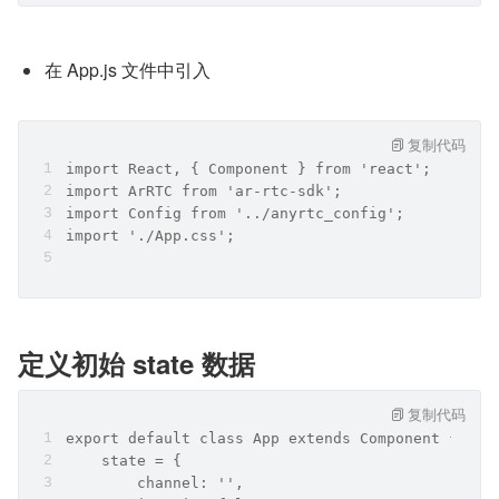
在 App.js 文件中引入
复制代码
import React, { Component } from 'react';
import ArRTC from 'ar-rtc-sdk';
import Config from '../anyrtc_config';
import './App.css';
定义初始 state 数据
复制代码
export default class App extends Component {
    state = {
        channel: '',