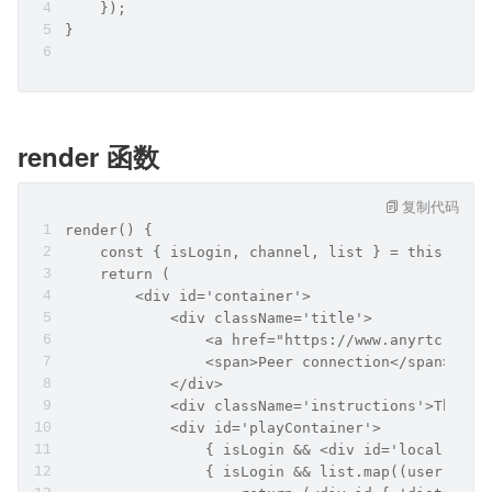
    });
}
render 函数
复制代码
render() {
    const { isLogin, channel, list } = this.stat
    return (
        <div id='container'>
            <div className='title'>
                <a href="https://www.anyrtc.io/"
                <span>Peer connection</span>
            </div>
            <div className='instructions'>The lo
            <div id='playContainer'>
                { isLogin && <div id='local'></d
                { isLogin && list.map((user) => 