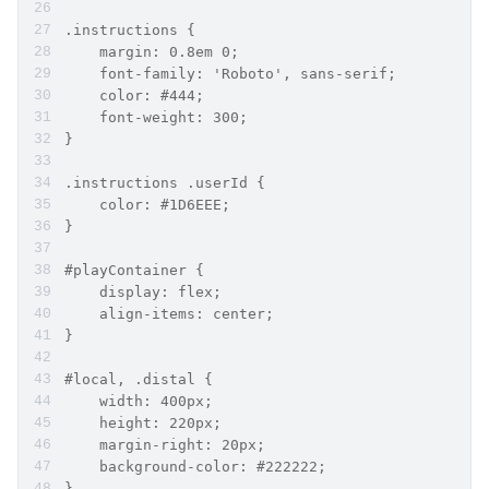
.instructions {
    margin: 0.8em 0;
    font-family: 'Roboto', sans-serif;
    color: #444;
    font-weight: 300;
}
.instructions .userId {
    color: #1D6EEE;
}
#playContainer {
    display: flex;
    align-items: center;
}
#local, .distal {
    width: 400px;
    height: 220px;
    margin-right: 20px;
    background-color: #222222;
}