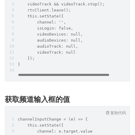
    videoTrack && videoTrack.stop();
    rtcClient.leave();
    this.setState({ 
        channel: '',
        isLogin: false,
        videoDevices: null,
        audioDevices: null,
        audioTrack: null,
        videoTrack: null
    });
}
获取频道输入框的值
复制代码
channelInputChange = (e) => {
    this.setState({
        channel: e.target.value