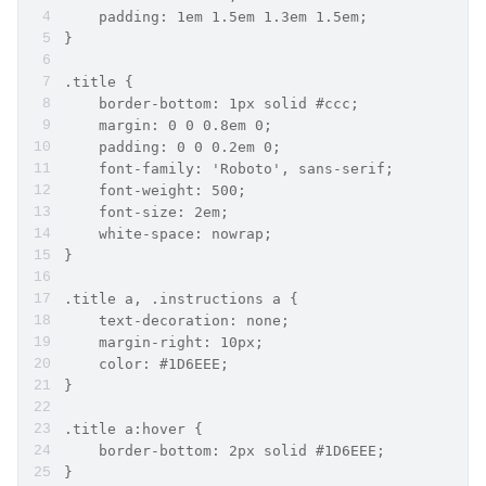
    padding: 1em 1.5em 1.3em 1.5em;
}
.title {
    border-bottom: 1px solid #ccc;
    margin: 0 0 0.8em 0;
    padding: 0 0 0.2em 0;
    font-family: 'Roboto', sans-serif;
    font-weight: 500;
    font-size: 2em;
    white-space: nowrap;
}
.title a, .instructions a {
    text-decoration: none;
    margin-right: 10px;
    color: #1D6EEE;
}
.title a:hover {
    border-bottom: 2px solid #1D6EEE;
}