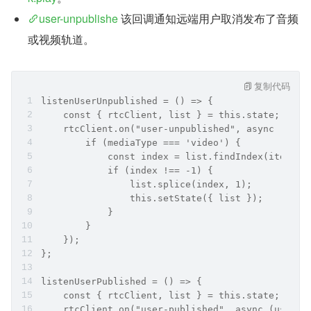
user-unpublishe
 该回调通知远端用户取消发布了音频
或视频轨道。
复制代码
listenUserUnpublished = () => {
    const { rtcClient, list } = this.state;
    rtcClient.on("user-unpublished", async (user
        if (mediaType === 'video') {
            const index = list.findIndex(item =>
            if (index !== -1) {
                list.splice(index, 1);
                this.setState({ list });
            }
        }
    });
};
listenUserPublished = () => {
    const { rtcClient, list } = this.state;
    rtcClient.on("user-published", async (user, 