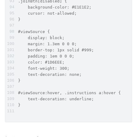
.joinBtn[disabled] {
    background-color: #E1E1E2;
    cursor: not-allowed;
}
#viewSource {
    display: block;
    margin: 1.3em 0 0 0;
    border-top: 1px solid #999;
    padding: 1em 0 0 0;
    color: #1D6EEE;
    font-weight: 300;
    text-decoration: none;
}
#viewSource:hover, .instructions a:hover {
    text-decoration: underline;
}