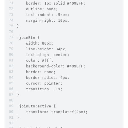
    border: 1px solid #409EFF;
    outline: none;
    text-indent: .5rem;
    margin-right: 10px;
}
.joinBtn {
    width: 80px;
    line-height: 34px;
    text-align: center;
    color: #fff;
    background-color: #409EFF;
    border: none;
    border-radius: 4px;
    cursor: pointer;
    transition: .1s;
}
.joinBtn:active {
    transform: translateY(2px);
}