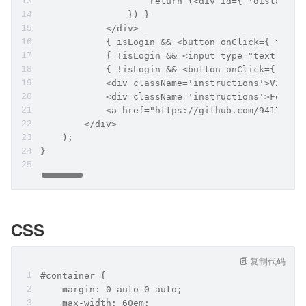
                    return (<div id={ 'distal' +
                }) }
            </div>
            { isLogin && <button onClick={ this.
            { !isLogin && <input type="text" val
            { !isLogin && <button onClick={ this
            <div className='instructions'>View t
            <div className='instructions'>For mo
            <a href="https://github.com/94172593
        </div>
    );
}
CSS
复制代码
#container {
    margin: 0 auto 0 auto;
    max-width: 60em;