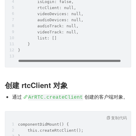
        isLogin: false,
        rtcClient: null,
        videoDevices: null,
        audioDevices: null,
        audioTrack: null,
        videoTrack: null,
        list: []
    }
}
创建 rtcClient 对象
通过 
 创建的客户端对象。
ArRTC.createClient
复制代码
componentDidMount() {
    this.createRtcClient();