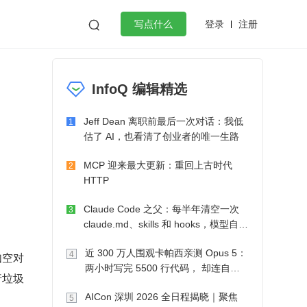
登录
注册

写点什么
效工作
数据库
Python
音视频
InfoQ 编辑精选
golang
微服务架构
flutter
Jeff Dean 离职前最后一次对话：我低
1
估了 AI，也看清了创业者的唯一生路
MCP 迎来最大更新：重回上古时代
2
HTTP
Claude Code 之父：每半年清空一次
3
claude.md、skills 和 hooks，模型自己
会想办法
近 300 万人围观卡帕西亲测 Opus 5：
4
如空对
两小时写完 5500 行代码， 却连自己
行垃圾
写的游戏都玩不了
AICon 深圳 2026 全日程揭晓｜聚焦
5