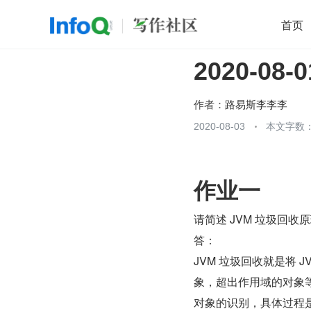
首页
2020-08
移动开发
Java
开源
架构
O
前端
AI
大数据
团队管理
作者：
路易斯李李李
查看更多
2020-08-03
本文字数：

作业一
请简述 JVM 垃圾回收
答：
JVM 垃圾回收就是将
象，超出作用域的对象等
对象的识别，具体过程