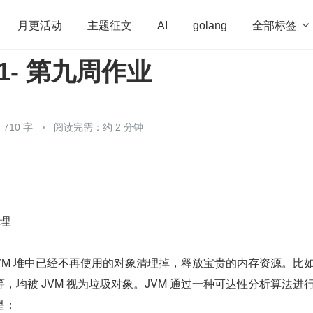
全部标签

月更活动
主题征文
AI
golang
-01- 第九周作业
penHarmony
算法
学习方法
Web3.0
高
程序员
运维
深度思考
低代码
redis
710 字
阅读完需：约 2 分钟
原理
 JVM 堆中已经不再使用的对象清理掉，释放宝贵的内存资源。比
，均被 JVM 视为垃圾对象。JVM 通过一种可达性分析算法进
是：