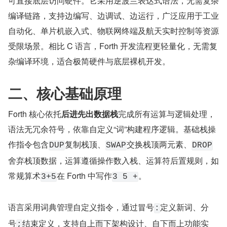
可直接底层访问硬件。它采用逆波兰表达式语法，无需复杂
编译链路，支持边编写、边调试、边运行，广泛应用于工业
自动化、单片机嵌入式、物联网终端及航天实时控制等资源
受限场景。相比 C 语言，Forth 开发流程更轻量化，无需复
杂编译环境，适合极简硬件与底层裸机开发。
二、核心基础原理
Forth 核心依托
后进先出数据栈
完成所有运算与逻辑处理，
语法无冗余符号，依靠自定义“词”构建程序逻辑。基础栈操
作指令包含
复制栈顶、
交换栈顶两元素、
DUP
SWAP
DROP
舍弃栈顶数据，运算遵循操作数入栈、运算符后置规则，如
常规算术
在 Forth 中写作
。
3+5
3 5 +
语言采用词典管理自定义指令，通过冒号
定义新词、分
:
号
结束定义，支持自上而下架构设计、自下而上功能实
;