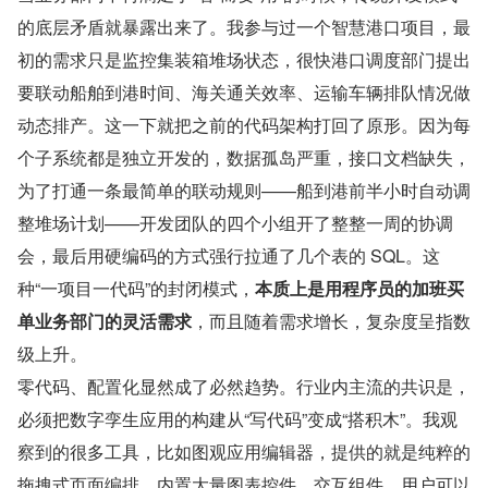
的底层矛盾就暴露出来了。我参与过一个智慧港口项目，最
初的需求只是监控集装箱堆场状态，很快港口调度部门提出
要联动船舶到港时间、海关通关效率、运输车辆排队情况做
动态排产。这一下就把之前的代码架构打回了原形。因为每
个子系统都是独立开发的，数据孤岛严重，接口文档缺失，
为了打通一条最简单的联动规则——船到港前半小时自动调
整堆场计划——开发团队的四个小组开了整整一周的协调
会，最后用硬编码的方式强行拉通了几个表的 SQL。这
种“一项目一代码”的封闭模式，
本质上是用程序员的加班买
单业务部门的灵活需求
，而且随着需求增长，复杂度呈指数
级上升。
零代码、配置化显然成了必然趋势。行业内主流的共识是，
必须把数字孪生应用的构建从“写代码”变成“搭积木”。我观
察到的很多工具，比如图观应用编辑器，提供的就是纯粹的
拖拽式页面编排，内置大量图表控件、交互组件，用户可以