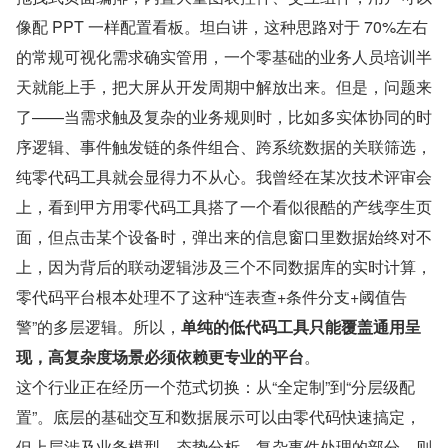
像配 PPT 一样配置看板。坦白讲，这种思路对于 70%左右
的常规可视化需求确实管用，一个零基础的业务人员培训半
天就能上手，把大屏从开发周期中解放出来。但是，问题来
了——当需求触及复杂的业务规则时，比如多实体协同的时
序逻辑、事件触发链的条件组合、跨系统数据的关联筛选，
纯零代码工具就会显得力不从心。我曾经在某次技术评审会
上，看到甲方用零代码工具搭了一个看似很酷的产线孪生页
面，但点击某个设备时，弹出来的信息窗口里数据始终对不
上，因为背后的联动逻辑涉及三个不同数据库的实时计算，
零代码平台根本处理不了这种“连表查+条件分支+阈值告
警”的多层逻辑。所以，
单纯的低代码工具只能覆盖通用呈
现，高复杂度场景必须依赖更专业的平台
。
这个行业正在经历一个范式切换：从“全定制”到“分层级配
置”。底层的基础交互和数据展示可以由零代码快速搞定，
但上层涉及业务模型、态势分析、复杂事件处理的部分，则