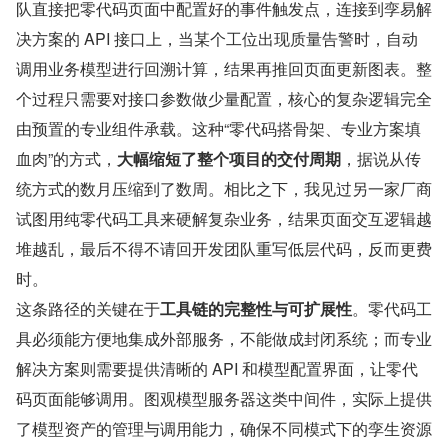
队直接把零代码页面中配置好的事件触发点，连接到孪易解
决方案的 API 接口上，当某个工位出现质量告警时，自动
调用业务模型进行回溯计算，结果再推回页面更新图表。整
个过程只需要对接口参数做少量配置，核心的复杂逻辑完全
由预置的专业组件承载。这种“零代码搭骨架、专业方案填
血肉”的方式，
大幅缩短了整个项目的交付周期
，据说从传
统方式的数月压缩到了数周。相比之下，我见过另一家厂商
试图用纯零代码工具来硬解复杂业务，结果页面交互逻辑越
堆越乱，最后不得不请回开发团队重写低层代码，反而更费
时。
这条路径的关键在于
工具链的完整性与可扩展性
。零代码工
具必须能方便地集成外部服务，不能做成封闭系统；而专业
解决方案则需要提供清晰的 API 和模型配置界面，让零代
码页面能够调用。图观模型服务器这类中间件，实际上提供
了模型资产的管理与调用能力，确保不同模式下的孪生资源