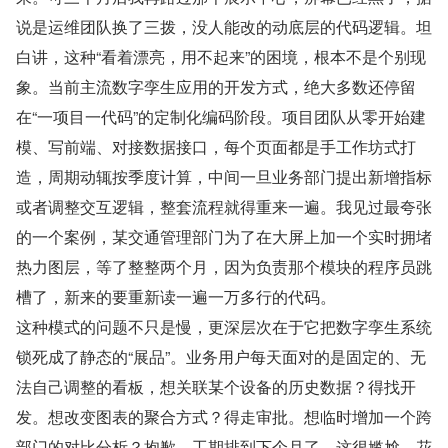
说是运维团队换了三拨，没人能改的动底层的代码逻辑。坦
白讲，这种“看着漂亮，用不起来”的困境，根本不是个别现
象。当前主流数字孪生应用的开发方式，绝大多数还停留
在“一项目一代码”的定制化编码阶段。项目团队从零开始建
模、写前端、对接数据接口，每个页面都是手工作坊式打
造，周期动辄按季度计算，中间一旦业务部门提出新增指标
或者调整交互逻辑，整套流程就得重来一遍。我见过最夸张
的一个案例，某交通管理部门为了在大屏上加一个实时拥堵
热力图层，等了整整两个月，因为负责那个模块的程序员跳
槽了，新来的要重新读一遍一万多行的代码。
这种模式的问题不只是慢，更深层次在于它把数字孪生系统
锁死成了静态的“展品”。业务用户每天面对的是固定的、无
法自己调整的看板，想关联某个设备的历史数据？得找开
发。想改变图表的聚合方式？得走审批。想临时增加一个跨
部门的对比分析？抱歉，工期排到下个月了。这很尴尬，花