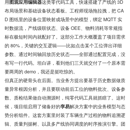
用
图观应用编辑器
这类零代码工具，快速搭建了产线的 3D 
布局场景和基础设备状态看板。工程师现场拖拉拽，把 CA
D 图纸里的设备位置映射成场景中的模型，绑定 MQTT 实
时数据流，产线级联状态、设备 OEE、物料消耗等常规指
标在极短时间内就配好了。这部分工作大概覆盖了项目需求
的 80%，关键的交互逻辑——比如点击某个工位弹出详细
参数、通过时间轴回放历史状态——全部通过配置完成，没
有写一行代码。坦白讲，看到他们三天就交付了一个原本需
要两周的 demo，我还是挺吃惊的。
但真正的硬骨头在后面。当业务方提出要基于历史数据做质
量异常根因分析，并且要联动前后工位的物料批次、设备参
数、质检结果做自动溯源时，纯零代码工具就抓瞎了。这时
候，项目组启用了储备好的
孪易
解决方案中的业务模型与态
势分析组件。这套方案里封装了车辆生产过程的物料追溯逻
辑、质量判据树、以及多产线协同调度的时序推演引擎。团