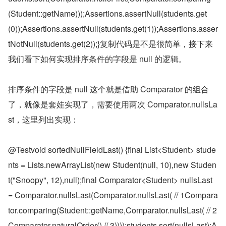
(Student::getName)));Assertions.assertNull(students.get
(0));Assertions.assertNull(students.get(1));Assertions.asser
tNotNull(students.get(2));}复制代码是不是很简单，接下来
我们看下如何实现排序条件的字段是 null 的逻辑。
排序条件的字段是 null 这个就是借助 Comparator 的组合
了，就像是套娃实现了，需要使用两次 Comparator.nullsLa
st，这里列出实现：
@Testvoid sortedNullFieldLast() {final List<Student> stude
nts = Lists.newArrayList(new Student(null, 10),new Studen
t("Snoopy", 12),null);final Comparator<Student> nullsLast 
= Comparator.nullsLast(Comparator.nullsLast( // 1Compara
tor.comparing(Student::getName,Comparator.nullsLast( // 2
Comparator.naturalOrder() // 3))));students.sort(nullsLast);A