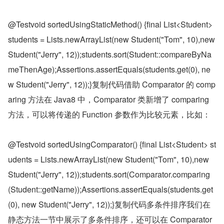
@Testvoid sortedUsingStaticMethod() {final List<Student> 
students = Lists.newArrayList(new Student("Tom", 10),new 
Student("Jerry", 12));students.sort(Student::compareByNa
meThenAge);Assertions.assertEquals(students.get(0), ne
w Student("Jerry", 12));}复制代码借助 Comparator 的 comp
aring 方法在 Java8 中，Comparator 类新增了 comparing 
方法，可以将传递的 Function 参数作为比较元素，比如：
@Testvoid sortedUsingComparator() {final List<Student> st
udents = Lists.newArrayList(new Student("Tom", 10),new 
Student("Jerry", 12));students.sort(Comparator.comparing
(Student::getName));Assertions.assertEquals(students.get
(0), new Student("Jerry", 12));}复制代码多条件排序我们在
静态方法一节中展示了多条件排序，还可以在 Comparator 