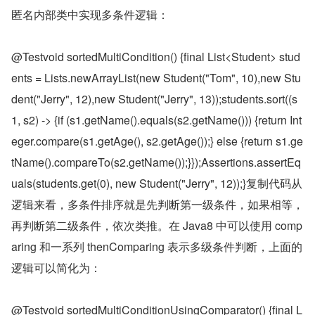
匿名内部类中实现多条件逻辑：
@Testvoid sortedMultiCondition() {final List<Student> stud
ents = Lists.newArrayList(new Student("Tom", 10),new Stu
dent("Jerry", 12),new Student("Jerry", 13));students.sort((s
1, s2) -> {if (s1.getName().equals(s2.getName())) {return Int
eger.compare(s1.getAge(), s2.getAge());} else {return s1.ge
tName().compareTo(s2.getName());}});Assertions.assertEq
uals(students.get(0), new Student("Jerry", 12));}复制代码从
逻辑来看，多条件排序就是先判断第一级条件，如果相等，
再判断第二级条件，依次类推。在 Java8 中可以使用 comp
aring 和一系列 thenComparing 表示多级条件判断，上面的
逻辑可以简化为：
@Testvoid sortedMultiConditionUsingComparator() {final L