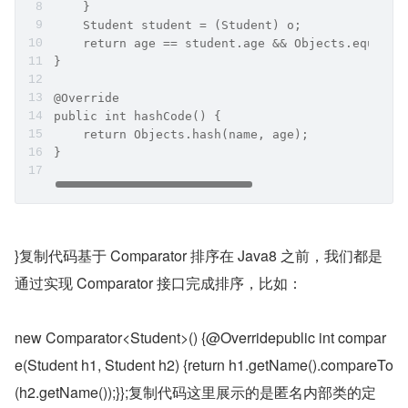
    }
    Student student = (Student) o;
    return age == student.age && Objects.equals(
}
@Override
public int hashCode() {
    return Objects.hash(name, age);
}
}复制代码基于 Comparator 排序在 Java8 之前，我们都是
通过实现 Comparator 接口完成排序，比如：
new Comparator<Student>() {@Overridepublic int compar
e(Student h1, Student h2) {return h1.getName().compareTo
(h2.getName());}};复制代码这里展示的是匿名内部类的定