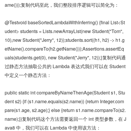
ame()));复制代码至此，我们整段排序逻辑可以简化为：
@Testvoid baseSortedLambdaWithInferring() {final List<St
udent> students = Lists.newArrayList(new Student("Tom", 
10),new Student("Jerry", 12));students.sort((h1, h2) -> h1.g
etName().compareTo(h2.getName()));Assertions.assertEq
uals(students.get(0), new Student("Jerry", 12));}复制代码通
过静态方法抽取公共的 Lambda 表达式我们可以在 Student 
中定义一个静态方法：
public static int compareByNameThenAge(Student s1, Stu
dent s2) {if (s1.name.equals(s2.name)) {return Integer.com
pare(s1.age, s2.age);} else {return s1.name.compareTo(s2.
name);}}复制代码这个方法需要返回一个 int 类型参数，在 J
ava8 中，我们可以在 Lambda 中使用该方法：