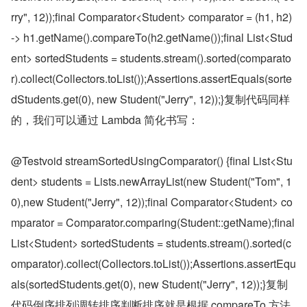
rry", 12));final Comparator<Student> comparator = (h1, h2) 
-> h1.getName().compareTo(h2.getName());final List<Stud
ent> sortedStudents = students.stream().sorted(comparato
r).collect(Collectors.toList());Assertions.assertEquals(sorte
dStudents.get(0), new Student("Jerry", 12));}复制代码同样
的，我们可以通过 Lambda 简化书写：
@Testvoid streamSortedUsingComparator() {final List<Stu
dent> students = Lists.newArrayList(new Student("Tom", 1
0),new Student("Jerry", 12));final Comparator<Student> co
mparator = Comparator.comparing(Student::getName);final 
List<Student> sortedStudents = students.stream().sorted(c
omparator).collect(Collectors.toList());Assertions.assertEqu
als(sortedStudents.get(0), new Student("Jerry", 12));}复制
代码倒序排列调转排序判断排序就是根据 compareTo 方法