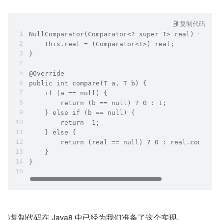
复制代码
NullComparator(Comparator<? super T> real) {
    this.real = (Comparator<T>) real;
}
@Override
public int compare(T a, T b) {
    if (a == null) {
        return (b == null) ? 0 : 1;
    } else if (b == null) {
        return -1;
    } else {
        return (real == null) ? 0 : real.compare
    }
}
}复制代码在 Java8 中已经为我们准备了这个实现。