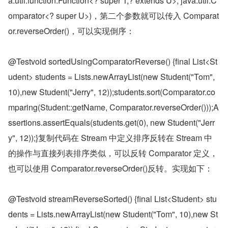
a.util.function.Function<? super T,? extends U>, java.util.C
omparator<? super U>)，第二个参数就可以传入 Comparat
or.reverseOrder()，可以实现倒序：
@Testvoid sortedUsingComparatorReverse() {final List<St
udent> students = Lists.newArrayList(new Student("Tom", 
10),new Student("Jerry", 12));students.sort(Comparator.co
mparing(Student::getName, Comparator.reverseOrder()));A
ssertions.assertEquals(students.get(0), new Student("Jerr
y", 12));}复制代码在 Stream 中定义排序反转在 Stream 中
的操作与直接列表排序类似，可以反转 Comparator 定义，
也可以使用 Comparator.reverseOrder()反转。实现如下：
@Testvoid streamReverseSorted() {final List<Student> stu
dents = Lists.newArrayList(new Student("Tom", 10),new St