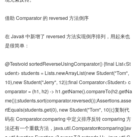
借助 Comparator 的 reversed 方法倒序
在 Java8 中新增了 reversed 方法实现倒序排列，用起来也
是很简单：
@Testvoid sortedReverseUsingComparator() {final List<St
udent> students = Lists.newArrayList(new Student("Tom", 
10),new Student("Jerry", 12));final Comparator<Student> c
omparator = (h1, h2) -> h1.getName().compareTo(h2.getNa
me());students.sort(comparator.reversed());Assertions.asse
rtEquals(students.get(0), new Student("Tom", 10));}复制代
码在 Comparator.comparing 中定义排序反转 comparing 方
法还有一个重载方法，java.util.Comparator#comparing(jav