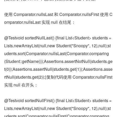
使用 Comparator.nullsLast 和 Comparator.nullsFirst 使用 C
omparator.nullsLast 实现 null 在结尾：
@Testvoid sortedNullLast() {final List<Student> students = 
Lists.newArrayList(null,new Student("Snoopy", 12),null);st
udents.sort(Comparator.nullsLast(Comparator.comparing
(Student::getName)));Assertions.assertNotNull(students.ge
t(0));Assertions.assertNull(students.get(1));Assertions.asse
rtNull(students.get(2));}复制代码使用 Comparator.nullsFirst 
实现 null 在开头：
@Testvoid sortedNullFirst() {final List<Student> students = 
Lists.newArrayList(null,new Student("Snoopy", 12),null);st
udents.sort(Comparator.nullsFirst(Comparator.comparing