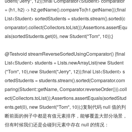
udent("Jerry", 12));final Comparator<Student> comparator 
= (h1, h2) -> h2.getName().compareTo(h1.getName());final 
List<Student> sortedStudents = students.stream().sorted(c
omparator).collect(Collectors.toList());Assertions.assertEqu
als(sortedStudents.get(0), new Student("Tom", 10));}
@Testvoid streamReverseSortedUsingComparator() {final 
List<Student> students = Lists.newArrayList(new Student
("Tom", 10),new Student("Jerry", 12));final List<Student> s
ortedStudents = students.stream().sorted(Comparator.com
paring(Student::getName, Comparator.reverseOrder())).coll
ect(Collectors.toList());Assertions.assertEquals(sortedStud
ents.get(0), new Student("Tom", 10));}复制代码 null 值的判
断前面的例子中都是有值元素排序，能够覆盖大部分场景，
但有时候我们还是会碰到元素中存在 null 的情况：