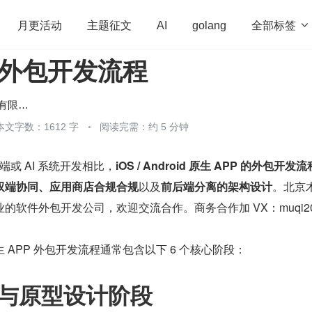
全部标签

月更活动
主题征文
AI
golang
P 外包开发流程
penHarmony
算法
学习方法
Web3.0
高
程序员
运维
深度思考
低代码
redis
北京木奇移动技术有限公司
本文字数：1612 字
阅读完需：约 5 分钟
端或 AI 系统开发相比，
iOS / Android 原生 APP 的外包开发流
双端协同、应用商店合规合规
以及
前后端分离的架构设计
。北京
的软件外包开发公司，欢迎交流合作。商务合作加 VX：muqi20
 APP 外包开发流程通常包含以下 6 个核心阶段：
理与原型设计阶段