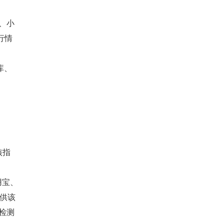
为、小
运行情
库、
核指
。
用宝、
供该 
规检测