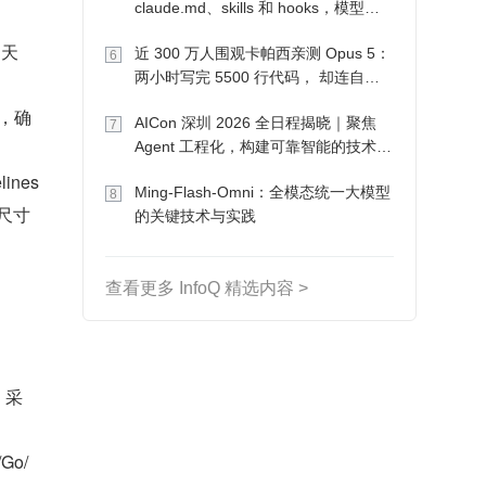
claude.md、skills 和 hooks，模型自
己会想办法
聊天
近 300 万人围观卡帕西亲测 Opus 5：
6
两小时写完 5500 行代码， 却连自己
写的游戏都玩不了
），确
AICon 深圳 2026 全日程揭晓｜聚焦
7
Agent 工程化，构建可靠智能的技术路
径
nes 
Ming-Flash-Omni：全模态统一大模型
8
幕尺寸
的关键技术与实践
查看更多 InfoQ 精选内容 >
：采
o/