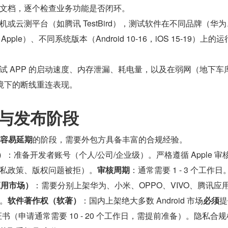
文档，逐个检查业务功能是否闭环。
机或云测平台（如腾讯 TestBird），测试软件在不同品牌（华
Apple）、不同系统版本（Android 10-16，iOS 15-19）上的
试 APP 的启动速度、内存泄漏、耗电量，以及在弱网（地下车
环境下的断线重连表现。
规与发布阶段
容易延期
的阶段，需要外包方具备丰富的合规经验。
e）
：准备开发者账号（个人/公司/企业级）。严格遵循 Apple 审
私政策、版权问题被拒）。
审核周期
：通常需要 1 - 3 个工作日
大应用市场）
：需要分别上架华为、小米、OPPO、VIVO、腾讯应
。
软件著作权（软著）
：国内上架绝大多数 Android 市场
必须
提
证书（申请通常需要 10 - 20 个工作日，需提前准备）。隐私合