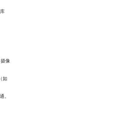
据库
、摄像
（如
通。