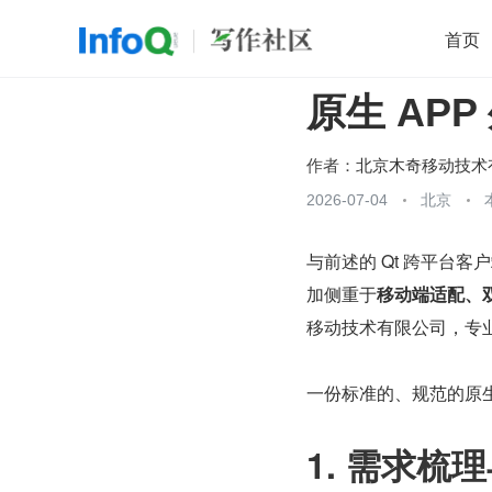
首页
原生 AP
移动开发
Java
开源
架构
O
前端
AI
大数据
团队管理
作者：
查看更多
2026-07-04
北京

与前述的 Qt 跨平台客户
加侧重于
移动端适配、
移动技术有限公司，专业
一份标准的、规范的原生
1. 需求梳