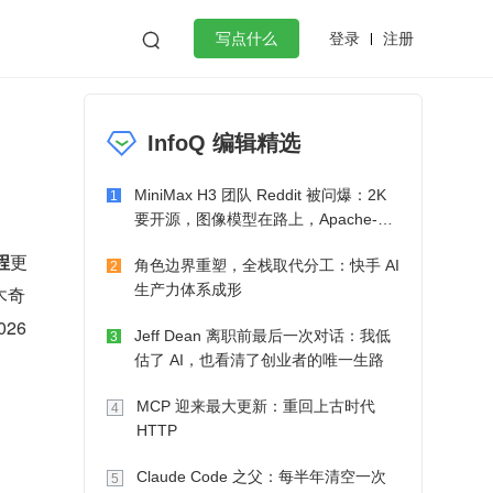
登录
注册

写点什么
效工作
数据库
Python
音视频
InfoQ 编辑精选
golang
微服务架构
flutter
MiniMax H3 团队 Reddit 被问爆：2K
1
要开源，图像模型在路上，Apache-2.0
也在考虑了
程
更
角色边界重塑，全栈取代分工：快手 AI
2
生产力体系成形
木奇
26
Jeff Dean 离职前最后一次对话：我低
3
估了 AI，也看清了创业者的唯一生路
MCP 迎来最大更新：重回上古时代
4
HTTP
Claude Code 之父：每半年清空一次
5