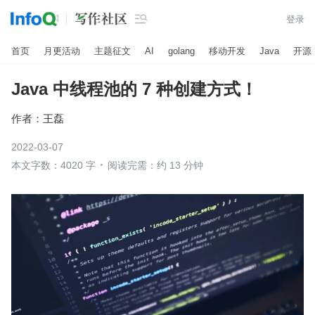

登录
首页
月更活动
主题征文
AI
golang
移动开发
Java
开源
Java 中线程池的 7 种创建方式！
作者：
王磊
2022-03-07
本文字数：4020 字
阅读完需：约 13 分钟