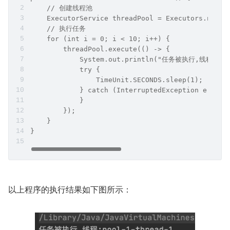
    // 创建线程池
    ExecutorService threadPool = Executors.newCa
    // 执行任务
    for (int i = 0; i < 10; i++) {
        threadPool.execute(() -> {
            System.out.println("任务被执行,线程:" + T
            try {
                TimeUnit.SECONDS.sleep(1);
            } catch (InterruptedException e) {
            }
        });
    }
}
以上程序的执行结果如下图所示：