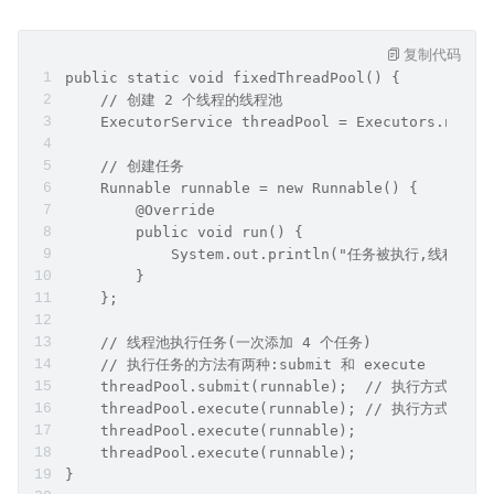
复制代码
public static void fixedThreadPool() {
    // 创建 2 个线程的线程池
    ExecutorService threadPool = Executors.newFi
    // 创建任务
    Runnable runnable = new Runnable() {
        @Override
        public void run() {
            System.out.println("任务被执行,线程:" + T
        }
    };
    // 线程池执行任务(一次添加 4 个任务)
    // 执行任务的方法有两种:submit 和 execute
    threadPool.submit(runnable);  // 执行方式 1:su
    threadPool.execute(runnable); // 执行方式 2:ex
    threadPool.execute(runnable);
    threadPool.execute(runnable);
}