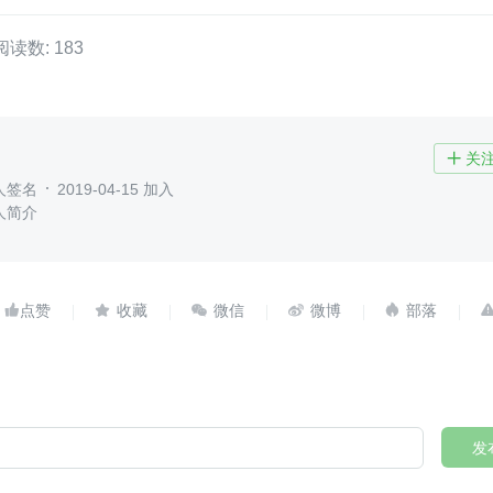
阅读数: 183
关

人签名
2019-04-15 加入
人简介





发