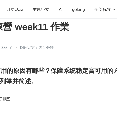
全部标签

月更活动
主题征文
AI
golang
 week11 作業
penHarmony
算法
学习方法
Web3.0
高
程序员
运维
深度思考
低代码
redis
385 字
阅读完需：约 1 分钟
不可用的原因有哪些？保障系统稳定高可用的
列举并简述。
哪些: