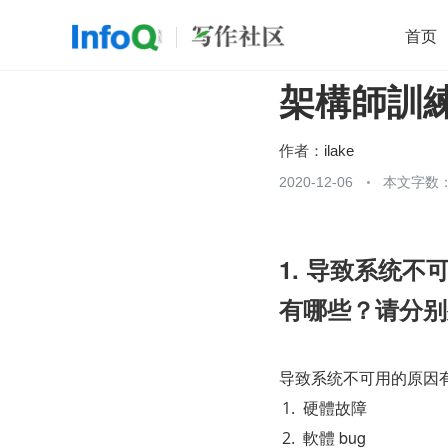
首页
架構師訓練營
移动开发
Java
开源
架构
O
前端
AI
大数据
团队管理
作者：
ilake
查看更多
2020-12-06
本文字数：

1. 导致系统
有哪些？请分别
导致系统不可用的原因有
硬體故障
軟體 bug