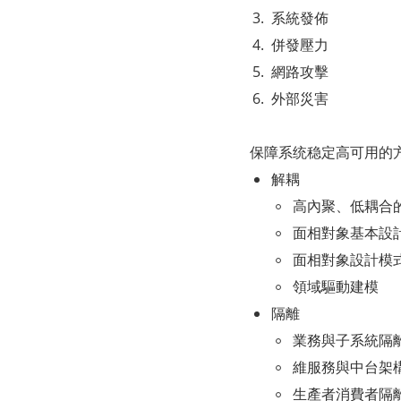
系統發佈
併發壓力
網路攻擊
外部災害
保障系统稳定高可用的方
解耦
高內聚、低耦合
面相對象基本設
面相對象設計模
領域驅動建模
隔離
業務與子系統隔
維服務與中台架
生產者消費者隔