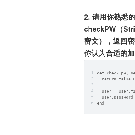
2. 请用你熟悉
checkPW（Str
密文），返回密码
你认为合适的加
def check_pw(us
  return false 
  user = User.f
  user.password
end