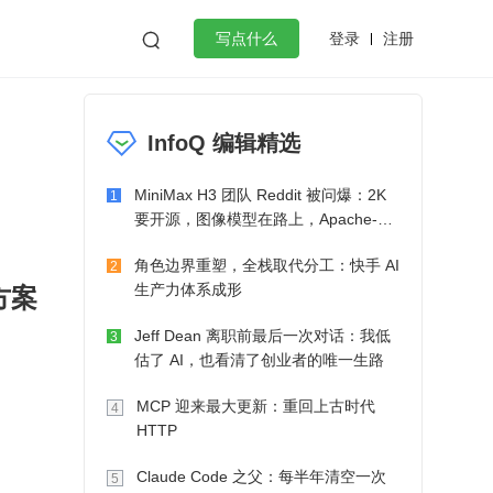
登录
注册

写点什么
效工作
数据库
Python
音视频
InfoQ 编辑精选
golang
微服务架构
flutter
MiniMax H3 团队 Reddit 被问爆：2K
1
要开源，图像模型在路上，Apache-2.0
也在考虑了
角色边界重塑，全栈取代分工：快手 AI
2
方案
生产力体系成形
Jeff Dean 离职前最后一次对话：我低
3
估了 AI，也看清了创业者的唯一生路
MCP 迎来最大更新：重回上古时代
4
HTTP
Claude Code 之父：每半年清空一次
5