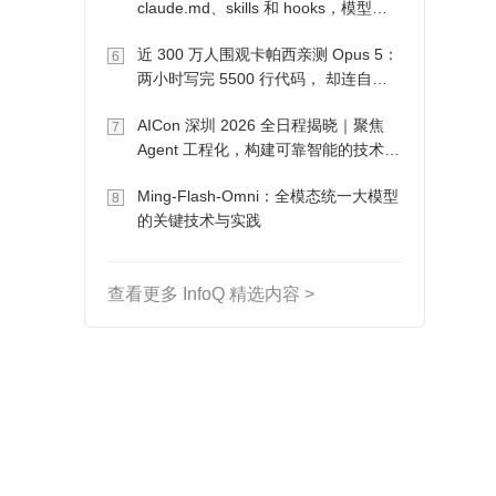
claude.md、skills 和 hooks，模型自
己会想办法
近 300 万人围观卡帕西亲测 Opus 5：
6
两小时写完 5500 行代码， 却连自己
写的游戏都玩不了
AICon 深圳 2026 全日程揭晓｜聚焦
7
Agent 工程化，构建可靠智能的技术路
径
Ming-Flash-Omni：全模态统一大模型
8
的关键技术与实践
查看更多 InfoQ 精选内容 >