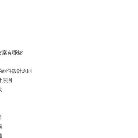
案有哪些:
的組件設計原則
計原則
式
離
構
離