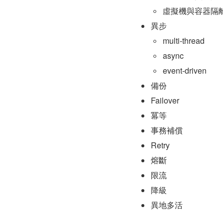
虛擬機與容器隔
異步
multi-thread
async
event-driven
備份
Failover
冪等
事務補償
Retry
熔斷
限流
降級
異地多活