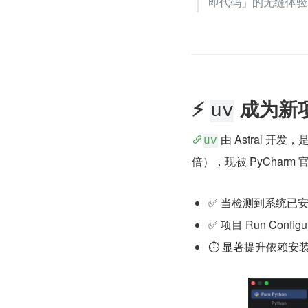
即代码」的无缝体验
⚡ 
 成为新
uv
 由 Astral 开发
uv
倍），现被 PyCharm 
✅ 当检测到系统已安
✅ 项目 Run Config
⏱ 显著提升依赖安装