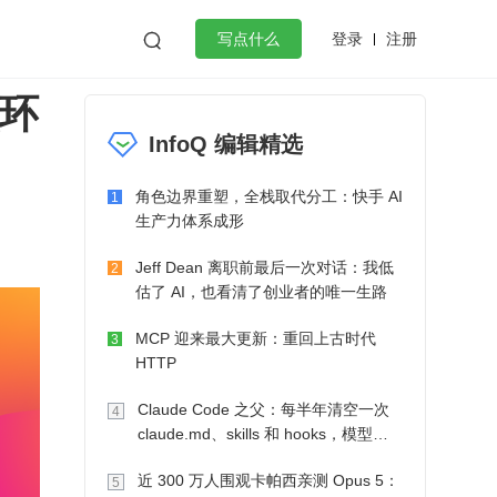
登录
注册

写点什么
认环
效工作
数据库
Python
音视频
InfoQ 编辑精选
golang
微服务架构
flutter
角色边界重塑，全栈取代分工：快手 AI
1
生产力体系成形
Jeff Dean 离职前最后一次对话：我低
2
估了 AI，也看清了创业者的唯一生路
MCP 迎来最大更新：重回上古时代
3
HTTP
Claude Code 之父：每半年清空一次
4
claude.md、skills 和 hooks，模型自
己会想办法
近 300 万人围观卡帕西亲测 Opus 5：
5