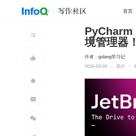
首页
PyCharm
移动开发
Java
开源
架构
O

境管理器
前端
AI
大数据
团队管理
查看更多

作者：
golang学习记

2026-03-09
四川


