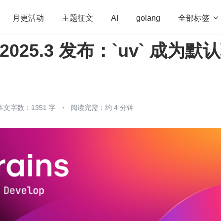
全部标签

月更活动
主题征文
AI
golang
 2025.3 发布：`uv` 成为默
penHarmony
算法
学习方法
Web3.0
高
！
程序员
运维
深度思考
低代码
redis
本文字数：1351 字
阅读完需：约 4 分钟