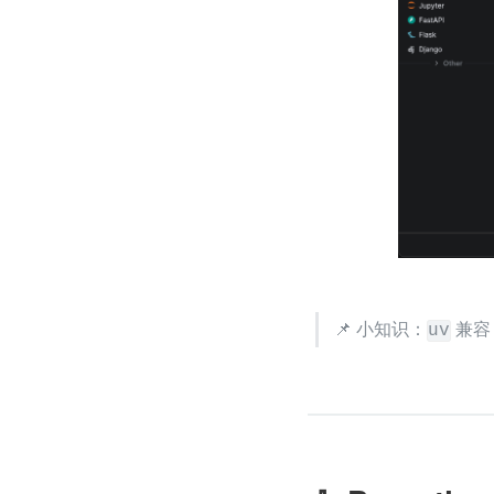
📌 小知识：
 兼容
uv