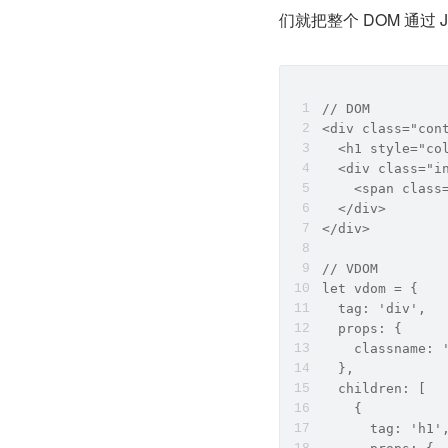
们就把整个 DOM 通过 
// DOM
<div class="con
  <h1 style="co
  <div class="i
    <span class
  </div>
</div>
// VDOM
let vdom = {
  tag: 'div',
  props: {
    classname: 
  },
  children: [
    {
      tag: 'h1'