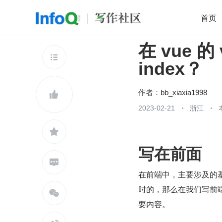
首页
在 vue 的
移动开发
Java
开源
架构
O

index？
前端
AI
大数据
团队管理
查看更多

作者：
bb_xiaxia1998

2023-02-21
浙江

写在前面

在前端中，主要涉及的基本
时的，那么在我们写前端

要内容。