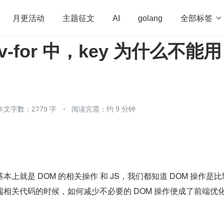
全部标签

月更活动
主题征文
AI
golang
 v-for 中，key 为什么不能用
penHarmony
算法
学习方法
Web3.0
高
程序员
运维
深度思考
低代码
redis
本文字数：2779 字
阅读完需：约 9 分钟
上就是 DOM 的相关操作 和 JS，我们都知道 DOM 操作是
相关代码的时候，如何减少不必要的 DOM 操作便成了前端优