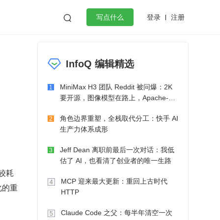
登录
注册

写点什么
效工作
数据库
Python
音视频
InfoQ 编辑精选
golang
微服务架构
flutter
MiniMax H3 团队 Reddit 被问爆：2K
1
要开源，图像模型在路上，Apache-2.0
也在考虑了
角色边界重塑，全栈取代分工：快手 AI
2
生产力体系成形
Jeff Dean 离职前最后一次对话：我低
3
估了 AI，也看清了创业者的唯一生路
比较耗
MCP 迎来最大更新：重回上古时代
4
化的重
HTTP
Claude Code 之父：每半年清空一次
5