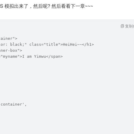
JS 模拟出来了，然后呢? 然后看看下一章~~~
复制
tainer">
lor: black;" class="title">HeiHei~~</h1>
nner-box">
="myname">I am Yimwu</span>
'container',
,