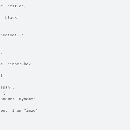
me: 'title',
{
: 'black'
 'HeiHei~~'
',
me: 'inner-box',
 [
'span',
: {
ssname: 'myname'
ren: 'I am Yimwu'