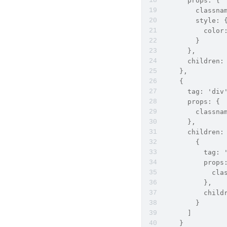
      props: {
        classna
        style: 
          color
        }
      },
      children:
    },
    {
      tag: 'div
      props: {
        classna
      },
      children:
        {
          tag: 
          props
            cla
          },
          child
        }
      ]
    }